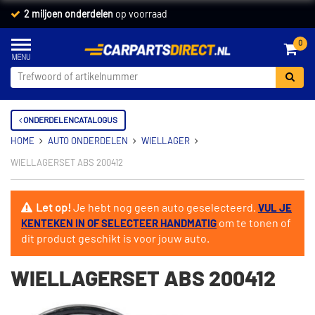
2 miljoen onderdelen
op voorraad
0
ONDERDELENCATALOGUS
HOME
AUTO ONDERDELEN
WIELLAGER
WIELLAGERSET ABS 200412
Let op!
Je hebt nog geen auto geselecteerd.
VUL JE
om te tonen of
KENTEKEN IN OF SELECTEER HANDMATIG
dit product geschikt is voor jouw auto.
WIELLAGERSET ABS 200412