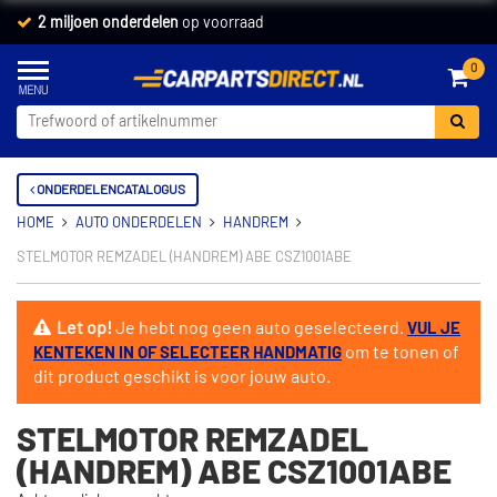
2 miljoen onderdelen
op voorraad
0
ONDERDELENCATALOGUS
HOME
AUTO ONDERDELEN
HANDREM
STELMOTOR REMZADEL (HANDREM) ABE CSZ1001ABE
Let op!
Je hebt nog geen auto geselecteerd.
VUL JE
om te tonen of
KENTEKEN IN OF SELECTEER HANDMATIG
dit product geschikt is voor jouw auto.
STELMOTOR REMZADEL
(HANDREM) ABE CSZ1001ABE