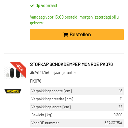
Toon meer
Op voorraad
VOORRAAD
Vandaag voor 15:00 besteld, morgen (zaterdag) bij u
Niet op voorraad (411)
geleverd.
Op voorraad (380)
Bestellen
-61%
STOFKAP SCHOKDEMPER MONROE PK076
357413175A, 5 jaar garantie
PK076
Verpakkingshoogte [cm]
18
Verpakkingsbreedte [cm]
11
Verpakkingslengte [cm]
22
Gewicht [kg]
0,300
Voor OE nummer
357413175A