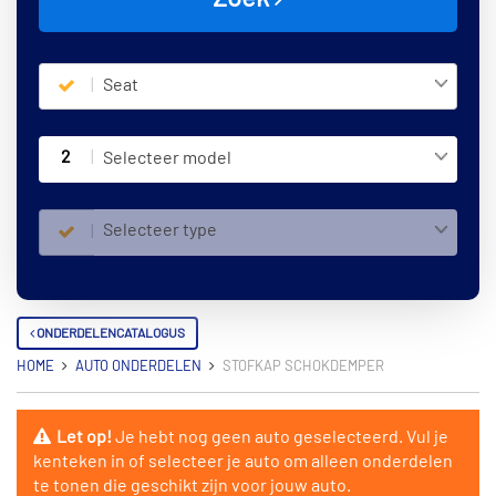
Seat
2
Selecteer model
Selecteer type
ONDERDELENCATALOGUS
HOME
AUTO ONDERDELEN
STOFKAP SCHOKDEMPER
Let op!
Je hebt nog geen auto geselecteerd. Vul je
kenteken in of selecteer je auto om alleen onderdelen
te tonen die geschikt zijn voor jouw auto.