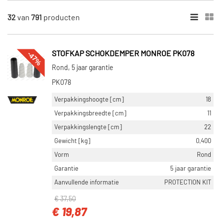
MERKEN
32
van
791
producten
Monroe (26)
Sachs (44)
-47%
STOFKAP SCHOKDEMPER MONROE PK078
KYB (33)
Rond, 5 jaar garantie
Febi Bilstein (61)
PK078
Bilstein (12)
Verpakkingshoogte [cm]
18
Toon meer
Verpakkingsbreedte [cm]
11
Verpakkingslengte [cm]
22
INBOUWPLAATS
Gewicht [kg]
0,400
Achteras (300)
Vorm
Rond
Vooras (279)
Garantie
5 jaar garantie
Achteras links (35)
Aanvullende informatie
PROTECTION KIT
Achteras rechts (35)
€ 37,50
Vooras rechts (25)
€ 19,87