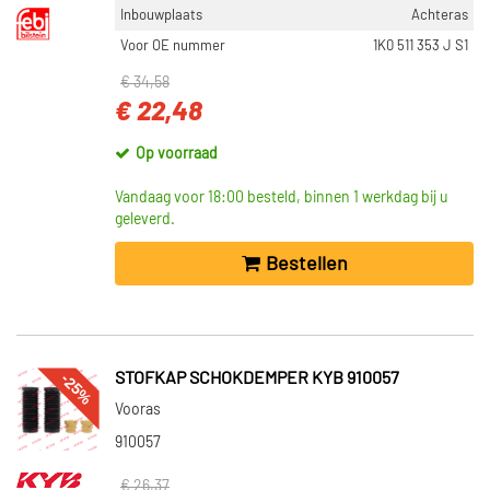
Inbouwplaats
Achteras
Voor OE nummer
1K0 511 353 J S1
€ 34,58
€ 22,48
Op voorraad
Vandaag voor 18:00 besteld, binnen 1 werkdag bij u
geleverd.
Bestellen
-25%
STOFKAP SCHOKDEMPER KYB 910057
Vooras
910057
€ 26,37