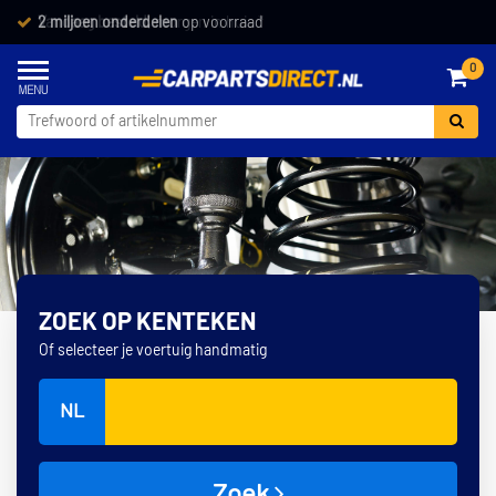
Vandaag besteld,
morgen in huis *
0
ZOEK OP KENTEKEN
Of selecteer je voertuig handmatig
NL
Zoek