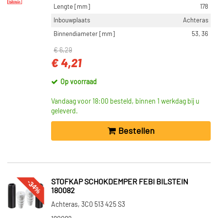
Lengte [mm]
178
Inbouwplaats
Achteras
Binnendiameter [mm]
53, 36
€ 6,29
€ 4,21
Op voorraad
Vandaag voor 18:00 besteld, binnen 1 werkdag bij u
geleverd.
Bestellen
-34%
STOFKAP SCHOKDEMPER FEBI BILSTEIN
180082
Achteras, 3C0 513 425 S3