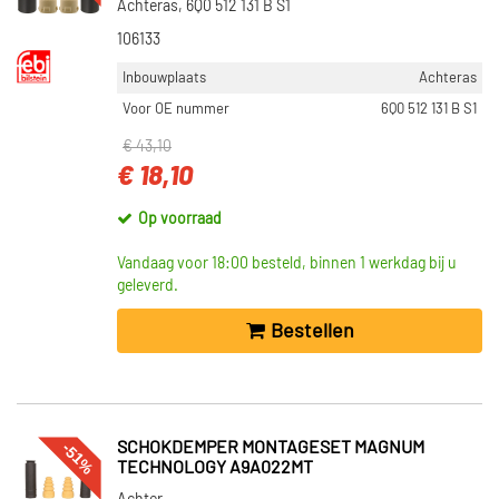
Achteras, 6Q0 512 131 B S1
106133
Inbouwplaats
Achteras
Voor OE nummer
6Q0 512 131 B S1
€ 43,10
€ 18,10
Op voorraad
Vandaag voor 18:00 besteld, binnen 1 werkdag bij u
geleverd.
Bestellen
-51%
SCHOKDEMPER MONTAGESET MAGNUM
TECHNOLOGY A9A022MT