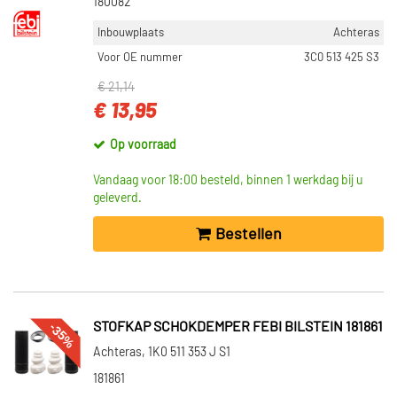
180082
Inbouwplaats
Achteras
Voor OE nummer
3C0 513 425 S3
€ 21,14
€ 13,95
Op voorraad
Vandaag voor 18:00 besteld, binnen 1 werkdag bij u
geleverd.
Bestellen
-35%
STOFKAP SCHOKDEMPER FEBI BILSTEIN 181861
Achteras, 1K0 511 353 J S1
181861