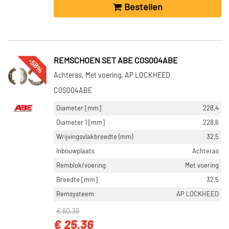
Bestellen
-58%
REMSCHOEN SET ABE C0S004ABE
Achteras, Met voering, AP LOCKHEED
C0S004ABE
Diameter [mm]
228,4
Diameter 1 [mm]
228,6
Wrijvingsvlakbreedte (mm)
32,5
Inbouwplaats
Achteras
Remblok/voering
Met voering
Breedte [mm]
32,5
Remsysteem
AP LOCKHEED
€ 60,39
€ 25,36