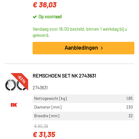
€ 36,03
Op voorraad
Vandaag voor 16:00 besteld, binnen 1 werkdag bij u
geleverd.
Aanbiedingen
-61%
REMSCHOEN SET NK 2743631
2743631
Nettogewicht [kg]
1,85
Diameter [mm]
230
Breedte [mm]
32
€ 80,38
€ 31,35