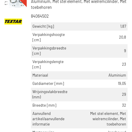
Aluminium, Met stel element, Met wielremcilinder, Met
toebehoren
84064502
Gewicht [kg]
1,87
Verpakkingshoogte
20,8
[cm]
Verpakkingsbreedte
9
[cm]
Verpakkingslengte
23
[cm]
Materiaal
Aluminium
Gatdiameter [mm]
19,05
Wrijvingsvlakbreedte
29
(mm)
Breedte [mm]
32
Aanvullend
Met stel element, Met
artikel/aanvullende
wielremcilinder, Met
informatie
toebehoren