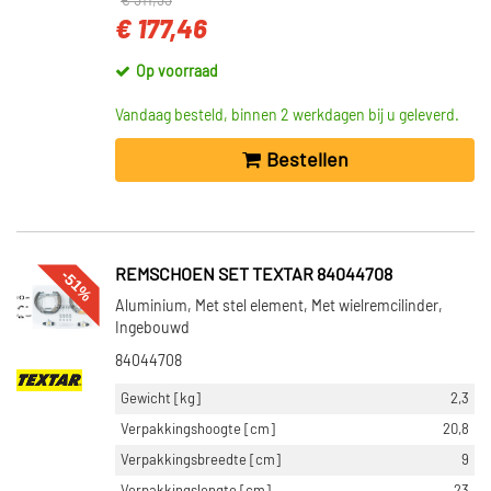
€ 311,33
€ 177,46
Op voorraad
Vandaag besteld, binnen 2 werkdagen bij u geleverd.
Bestellen
-51%
REMSCHOEN SET TEXTAR 84044708
Aluminium, Met stel element, Met wielremcilinder,
Ingebouwd
84044708
Gewicht [kg]
2,3
Verpakkingshoogte [cm]
20,8
Verpakkingsbreedte [cm]
9