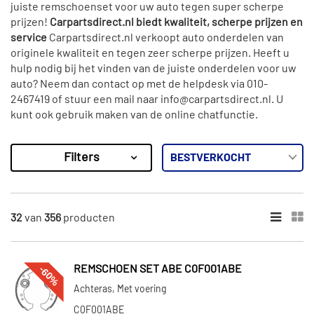
juiste remschoenset voor uw auto tegen super scherpe
prijzen!
Carpartsdirect.nl biedt kwaliteit, scherpe prijzen en
service
Carpartsdirect.nl verkoopt auto onderdelen van
originele kwaliteit en tegen zeer scherpe prijzen. Heeft u
hulp nodig bij het vinden van de juiste onderdelen voor uw
auto? Neem dan contact op met de helpdesk via 010-
2467419 of stuur een mail naar info@carpartsdirect.nl. U
kunt ook gebruik maken van de online chatfunctie.
Filters
356
Resultaten
×
MERKEN
32
van
356
producten
Bosch (27)
Maxgear (12)
-60%
REMSCHOEN SET ABE C0F001ABE
Brembo (45)
Achteras, Met voering
Febi Bilstein (6)
C0F001ABE