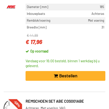
ABE (8)
Diameter [mm]
185
Toon meer
Inbouwplaats
Achteras
Remblok/voering
Met voering
VOORRAAD
Breedte [mm]
31
Niet op voorraad (182)
€ 44,89
Op voorraad (174)
€ 17,96
Op voorraad
Vandaag voor 16:00 besteld, binnen 1 werkdag bij u
geleverd.
Bestellen
-58%
REMSCHOEN SET ABE C0S001ABE
Achteras, Met voering, VAG