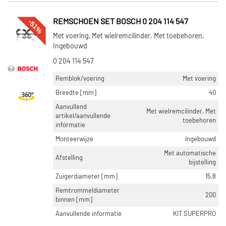
-51%
REMSCHOEN SET BOSCH 0 204 114 547
Met voering, Met wielremcilinder, Met toebehoren,
Ingebouwd
0 204 114 547
Remblok/voering
Met voering
Breedte [mm]
40
Aanvullend
Met wielremcilinder, Met
artikel/aanvullende
toebehoren
informatie
Monteerwijze
Ingebouwd
Met automatische
Afstelling
bijstelling
Zuigerdiameter [mm]
15,8
Remtrommeldiameter
200
binnen [mm]
Aanvullende informatie
KIT SUPERPRO