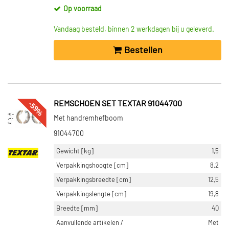
Op voorraad
Vandaag besteld, binnen 2 werkdagen bij u geleverd.
Bestellen
-59%
REMSCHOEN SET TEXTAR 91044700
Met handremhefboom
91044700
Gewicht [kg]
1,5
Verpakkingshoogte [cm]
8,2
Verpakkingsbreedte [cm]
12,5
Verpakkingslengte [cm]
19,8
Breedte [mm]
40
Aanvullende artikelen /
Met