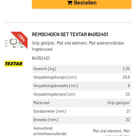
Bestellen
-79%
REMSCHOEN SET TEXTAR 84052401
Grijs gietijzer, Met stel element, Met wielremcilinder,
Ingebouwd
84052401
Gewicht [kg]
2,35
Verpakkingshoogte [cm]
20,8
Verpakkingsbreedte [cm]
9
Verpakkingslengte [cm]
23
Materiaal
Grijs gietijzer
Gatdiameter [mm]
21
Breedte [mm]
32
Aanvullend
Met stel element, Met
artikel/aanvullende