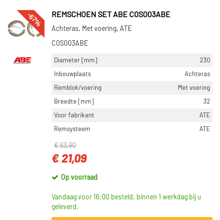
-67%
REMSCHOEN SET ABE C0S003ABE
Achteras, Met voering, ATE
C0S003ABE
Diameter [mm]
230
Inbouwplaats
Achteras
Remblok/voering
Met voering
Breedte [mm]
32
Voor fabrikant
ATE
Remsysteem
ATE
€ 63,90
€ 21,09
Op voorraad
Vandaag voor 16:00 besteld, binnen 1 werkdag bij u
geleverd.