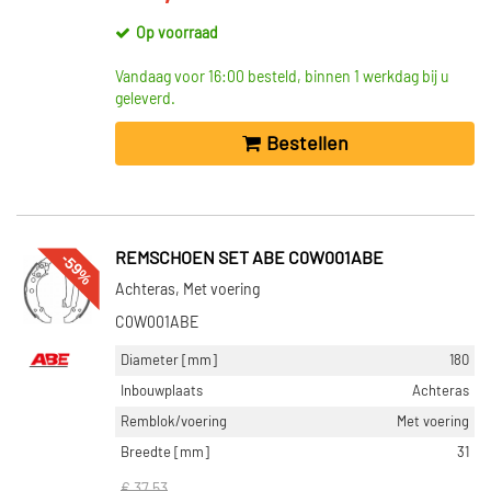
Op voorraad
Vandaag voor 16:00 besteld, binnen 1 werkdag bij u
geleverd.
Bestellen
-59%
REMSCHOEN SET ABE C0W001ABE
Achteras, Met voering
C0W001ABE
Diameter [mm]
180
Inbouwplaats
Achteras
Remblok/voering
Met voering
Breedte [mm]
31
€ 37,53