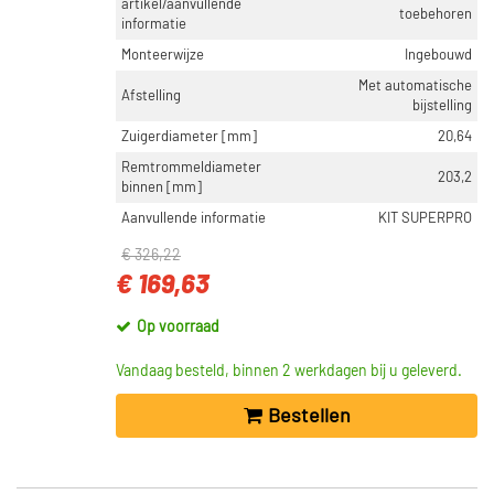
artikel/aanvullende
toebehoren
informatie
Monteerwijze
Ingebouwd
Met automatische
Afstelling
bijstelling
Zuigerdiameter [mm]
20,64
Remtrommeldiameter
203,2
binnen [mm]
Aanvullende informatie
KIT SUPERPRO
€ 326,22
€ 169,63
Op voorraad
Vandaag besteld, binnen 2 werkdagen bij u geleverd.
Bestellen