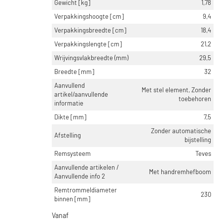
Gewicht [kg]
1,78
Verpakkingshoogte [cm]
9,4
Verpakkingsbreedte [cm]
18,4
Verpakkingslengte [cm]
21,2
Wrijvingsvlakbreedte (mm)
29,5
Breedte [mm]
32
Aanvullend
Met stel element, Zonder
artikel/aanvullende
toebehoren
informatie
Dikte [mm]
7,5
Zonder automatische
Afstelling
bijstelling
Remsysteem
Teves
Aanvullende artikelen /
Met handremhefboom
Aanvullende info 2
Remtrommeldiameter
230
binnen [mm]
Vanaf