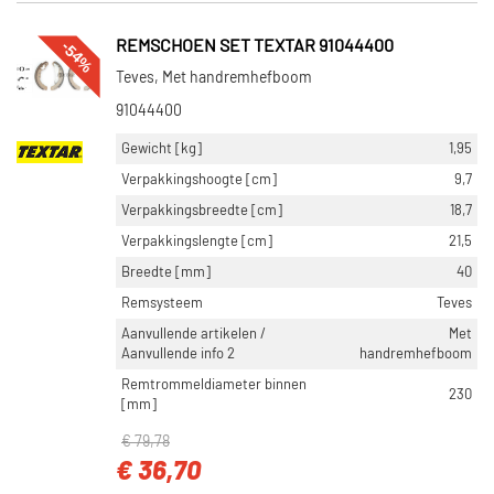
-54%
REMSCHOEN SET TEXTAR 91044400
Teves, Met handremhefboom
91044400
Gewicht [kg]
1,95
Verpakkingshoogte [cm]
9,7
Verpakkingsbreedte [cm]
18,7
Verpakkingslengte [cm]
21,5
Breedte [mm]
40
Remsysteem
Teves
Aanvullende artikelen /
Met
Aanvullende info 2
handremhefboom
Remtrommeldiameter binnen
230
[mm]
€ 79,78
€ 36,70