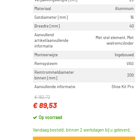
Verpakkingslengte [cm]
23
Materiaal
Aluminium
Gatdiameter [mm]
16
Breedte [mm]
40
Aanvullend
Met stel element, Met
artikel/aanvullende
wielremcilinder
informatie
Monteerwijze
Ingebouwd
Remsysteem
VAG
Remtrommeldiameter
200
binnen [mm]
Aanvullende informatie
Shoe Kit Pro
€ 182,72
€ 89,53
Op voorraad
Vandaag besteld, binnen 2 werkdagen bij u geleverd.