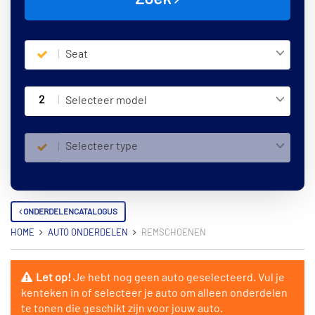
Seat
2
Selecteer model
Selecteer type
ONDERDELENCATALOGUS
HOME
AUTO ONDERDELEN
REMSCHOENEN
Let op!
Je hebt nog geen auto geselecteerd. Vul je
kenteken in of selecteer je auto om alleen onderdelen
te tonen die geschikt zijn voor jouw auto.