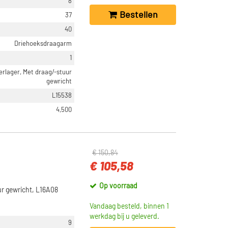
8
Bestellen
37
40
Driehoeksdraagarm
1
erlager, Met draag/-stuur
gewricht
L15538
4,500
€ 150,84
€ 105,58
Op voorraad
r gewricht, L16A08
Vandaag besteld, binnen 1
werkdag bij u geleverd.
9