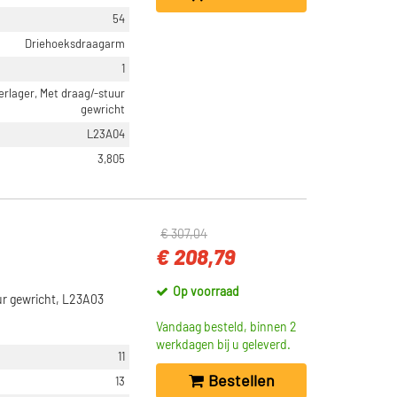
54
Driehoeksdraagarm
1
erlager, Met draag/-stuur
gewricht
L23A04
3,805
€ 307,04
€ 208,79
Op voorraad
ur gewricht, L23A03
Vandaag besteld, binnen 2
werkdagen bij u geleverd.
11
Bestellen
13