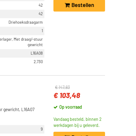
Bestellen
42
42
Driehoeksdraagarm
1
erlager, Met draag/-stuur
gewricht
L16A08
2,730
€ 147,83
€ 103,48
Op voorraad
r gewricht, L16A07
Vandaag besteld, binnen 2
werkdagen bij u geleverd.
9