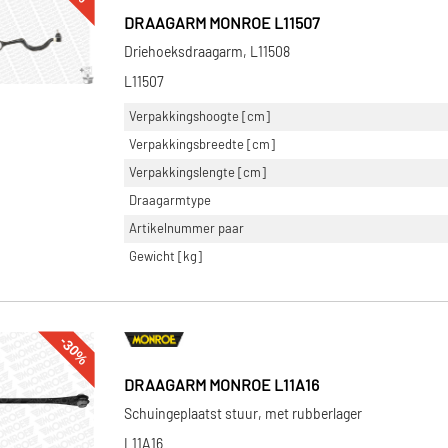
DRAAGARM MONROE L11507
Driehoeksdraagarm, L11508
L11507
Verpakkingshoogte [cm]
Verpakkingsbreedte [cm]
Verpakkingslengte [cm]
Draagarmtype
Artikelnummer paar
Gewicht [kg]
-30%
DRAAGARM MONROE L11A16
Schuingeplaatst stuur, met rubberlager
L11A16