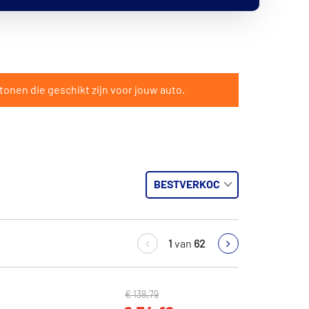
tonen die geschikt zijn voor jouw auto.
1
van
62
€ 138,79