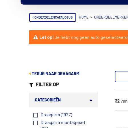
ONDERDELENCATALOGUS
HOME
ONDERDEELMERKE
Let op!
Je hebt nog geen auto geselecteerd. V
TERUG NAAR DRAAGARM
FILTER OP
CATEGORIEËN
32
va
Draagarm (1927)
Draagarm montageset