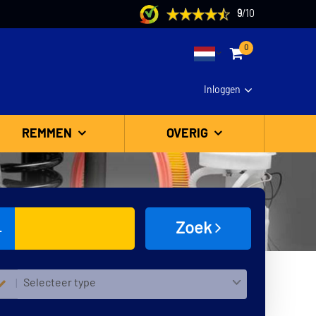
9
/
10
0
Inloggen
REMMEN
OVERIG
Zoek
L
Selecteer type