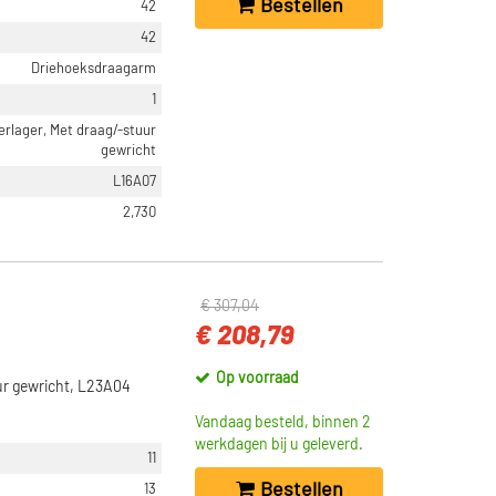
Bestellen
42
42
Driehoeksdraagarm
1
erlager, Met draag/-stuur
gewricht
L16A07
2,730
€ 307,04
€ 208,79
Op voorraad
ur gewricht, L23A04
Vandaag besteld, binnen 2
werkdagen bij u geleverd.
11
Bestellen
13