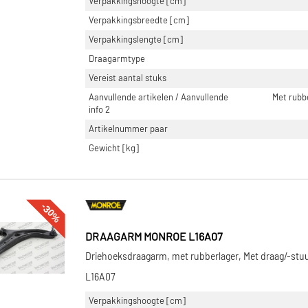
Verpakkingshoogte [cm]
Verpakkingsbreedte [cm]
Verpakkingslengte [cm]
Draagarmtype
Vereist aantal stuks
Aanvullende artikelen / Aanvullende
Met rubb
info 2
Artikelnummer paar
Gewicht [kg]
-30%
DRAAGARM MONROE L16A07
Driehoeksdraagarm, met rubberlager, Met draag/-stuu
L16A07
Verpakkingshoogte [cm]