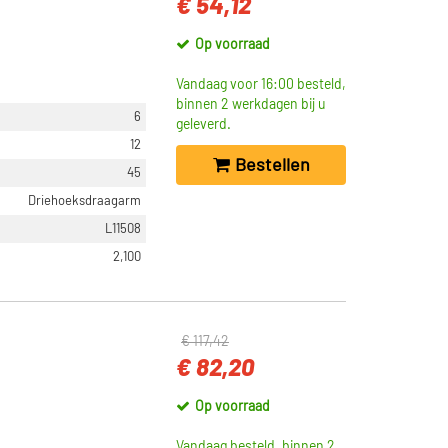
€ 54,12
Op voorraad
Vandaag voor 16:00 besteld,
binnen 2 werkdagen bij u
6
geleverd.
12
Bestellen
45
Driehoeksdraagarm
L11508
2,100
€ 117,42
€ 82,20
Op voorraad
Vandaag besteld, binnen 2