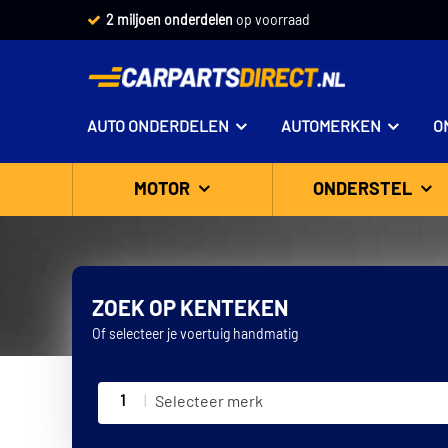
Vandaag besteld,
2 miljoen onderdelen
morgen in huis *
op voorraad
AUTO ONDERDELEN
AUTOMERKEN
O
MOTOR
ONDERSTEL
ZOEK OP KENTEKEN
Of selecteer je voertuig handmatig
1
Selecteer merk