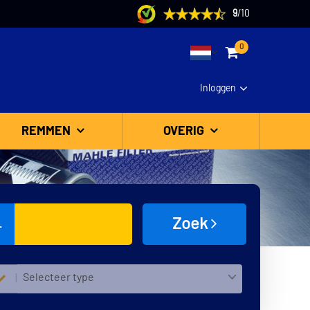
9
/
10
0
Inloggen
REMMEN
OVERIG
Zoek
L
Selecteer type