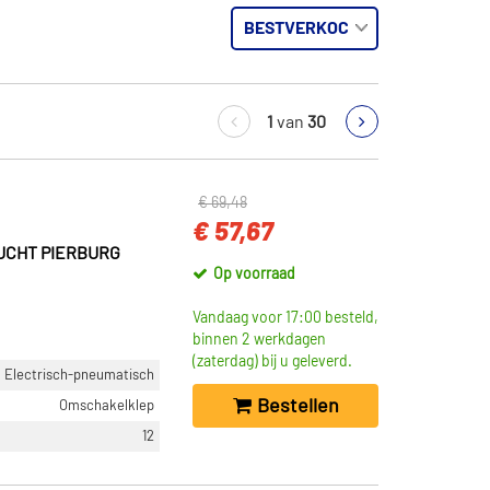
1
van
30
€ 69,48
€ 57,67
UCHT PIERBURG
Op voorraad
Vandaag voor 17:00 besteld,
binnen 2 werkdagen
(zaterdag) bij u geleverd.
Electrisch-pneumatisch
Bestellen
Omschakelklep
12