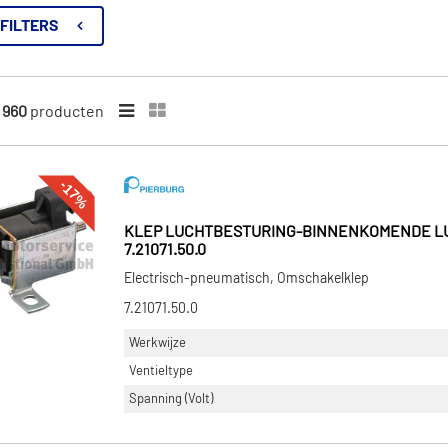
FILTERS
n
960
producten
-17%
KLEP LUCHTBESTURING-BINNENKOMENDE L
7.21071.50.0
Electrisch-pneumatisch, Omschakelklep
7.21071.50.0
Werkwijze
Ventieltype
Spanning (Volt)