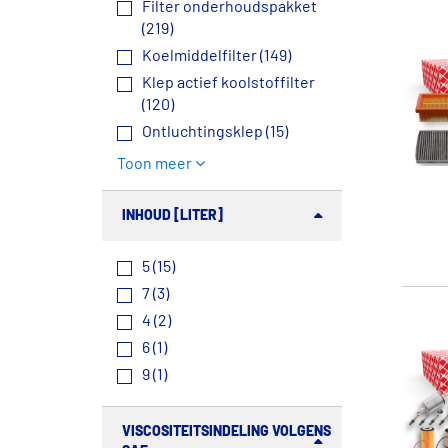
Filter onderhoudspakket
(219)
Koelmiddelfilter (149)
Klep actief koolstoffilter
(120)
Ontluchtingsklep (15)
Toon meer
INHOUD [LITER]
5 (15)
7 (3)
4 (2)
6 (1)
9 (1)
VISCOSITEITSINDELING VOLGENS