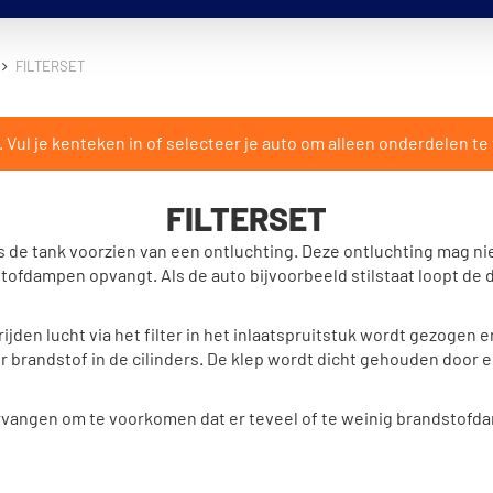
FILTERSET
ul je kenteken in of selecteer je auto om alleen onderdelen te 
FILTERSET
 de tank voorzien van een ontluchting. Deze ontluchting mag ni
ofdampen opvangt. Als de auto bijvoorbeeld stilstaat loopt de dr
t rijden lucht via het filter in het inlaatspruitstuk wordt gezog
brandstof in de cilinders. De klep wordt dicht gehouden door 
 vervangen om te voorkomen dat er teveel of te weinig brandstof