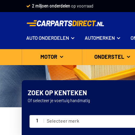
Vandaag besteld,
2 miljoen onderdelen
morgen in huis *
op voorraad
AUTO ONDERDELEN
AUTOMERKEN
O
MOTOR
ONDERSTEL
ZOEK OP KENTEKEN
Of selecteer je voertuig handmatig
1
Selecteer merk