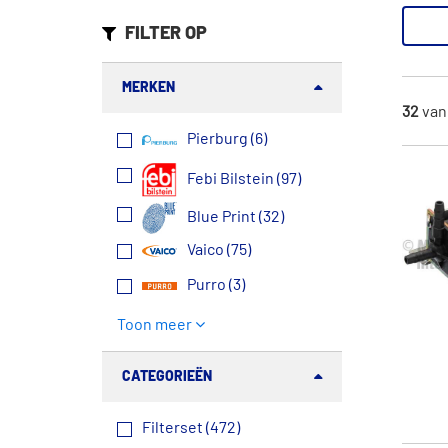
FILTER OP
MERKEN
32
va
Pierburg (6)
Febi Bilstein (97)
Blue Print (32)
Vaico (75)
Purro (3)
Toon meer
CATEGORIEËN
Filterset (472)