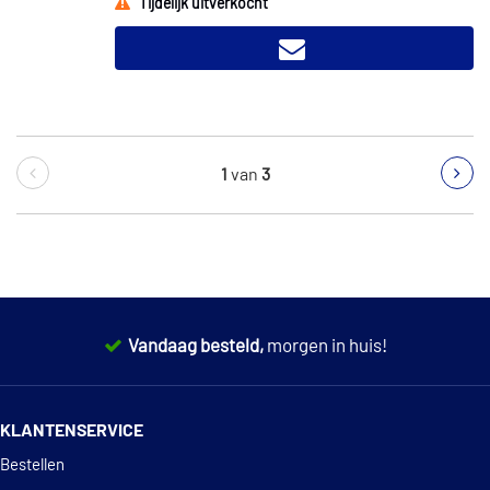
Tijdelijk uitverkocht
1
van
3
Vandaag besteld,
morgen in huis!
14 dagen
100% retourgarantie
KLANTENSERVICE
Deskundig
advies
Bestellen