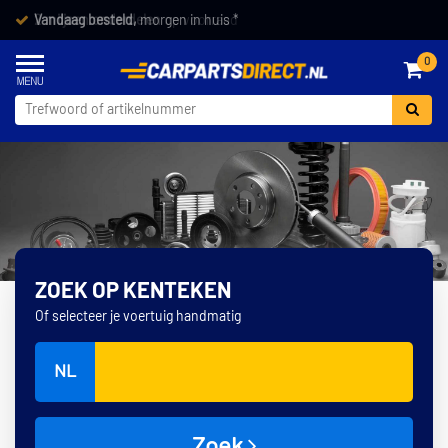
Vandaag besteld,
morgen in huis *
0
ZOEK OP KENTEKEN
Of selecteer je voertuig handmatig
NL
Zoek