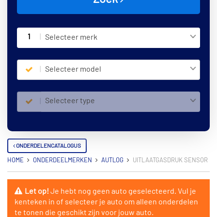
1
Selecteer merk
Selecteer model
Selecteer type
ONDERDELENCATALOGUS
HOME
ONDERDEELMERKEN
AUTLOG
UITLAATGASDRUK SENSOR
Let op!
Je hebt nog geen auto geselecteerd. Vul je
kenteken in of selecteer je auto om alleen onderdelen
te tonen die geschikt zijn voor jouw auto.