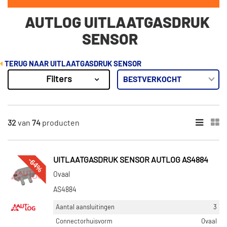
AUTLOG UITLAATGASDRUK
SENSOR
TERUG NAAR UITLAATGASDRUK SENSOR
Filters
74
Resultaten
×
VOORRAAD
32
van
74
producten
Niet op voorraad (51)
Op voorraad (23)
-64%
UITLAATGASDRUK SENSOR AUTLOG AS4884
Ovaal
AS4884
Aantal aansluitingen
3
Connectorhuisvorm
Ovaal