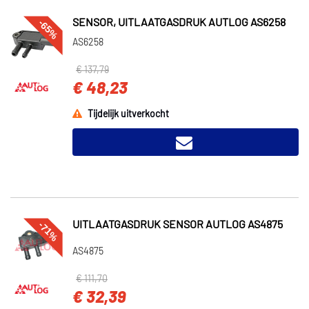
-65%
SENSOR, UITLAATGASDRUK AUTLOG AS6258
AS6258
€ 137,79
€ 48,23
Tijdelijk uitverkocht
-71%
UITLAATGASDRUK SENSOR AUTLOG AS4875
AS4875
€ 111,70
€ 32,39