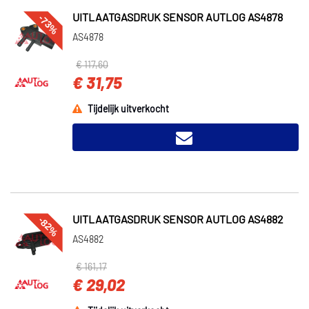
-73%
UITLAATGASDRUK SENSOR AUTLOG AS4878
AS4878
€ 117,60
€ 31,75
Tijdelijk uitverkocht
-82%
UITLAATGASDRUK SENSOR AUTLOG AS4882
AS4882
€ 161,17
€ 29,02