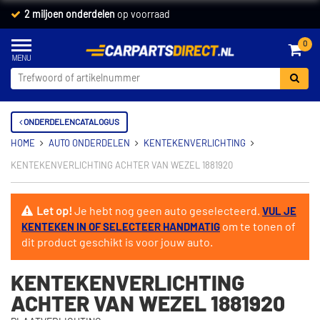
2 miljoen onderdelen
op voorraad
0
ONDERDELENCATALOGUS
HOME
AUTO ONDERDELEN
KENTEKENVERLICHTING
KENTEKENVERLICHTING ACHTER VAN WEZEL 1881920
Let op!
Je hebt nog geen auto geselecteerd.
VUL JE
om te tonen of
KENTEKEN IN OF SELECTEER HANDMATIG
dit product geschikt is voor jouw auto.
KENTEKENVERLICHTING
ACHTER VAN WEZEL 1881920