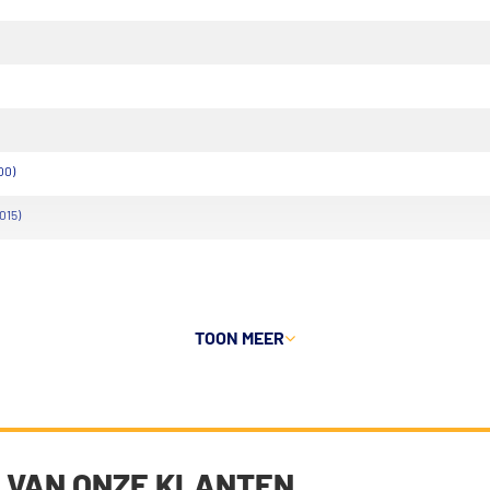
00)
015)
TOON MEER
 VAN ONZE KLANTEN