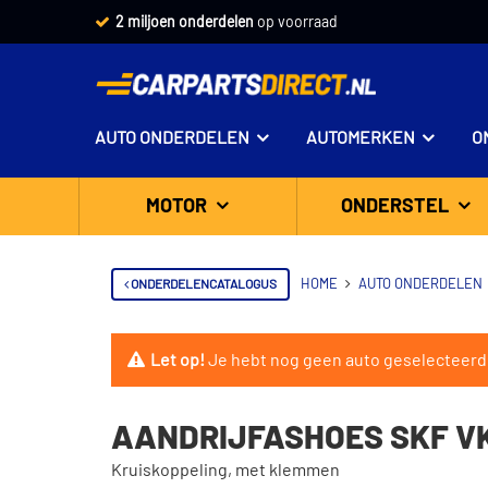
Vandaag besteld,
2 miljoen onderdelen
morgen in huis *
op voorraad
AUTO ONDERDELEN
AUTOMERKEN
O
MOTOR
ONDERSTEL
ONDERDELENCATALOGUS
HOME
AUTO ONDERDELEN
Let op!
Je hebt nog geen auto geselecteerd
AANDRIJFASHOES SKF VK
Kruiskoppeling, met klemmen