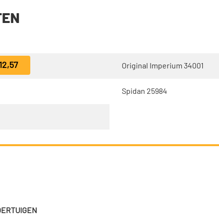
TEN
12,57
Original Imperium 34001
Spidan 25984
VOERTUIGEN