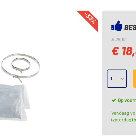
-33%
BES
€ 28,19
€ 18
Op voor
Vandaag vo
(zaterdag) b