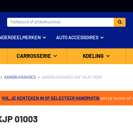
NDERDEELMERKEN
AUTO ACCESSOIRES
CARROSSERIE
KOELING
AANDRIJFASHOES
AANDRIJFASHOES SKF VKJP 01003
.
om te tonen of d
VUL JE KENTEKEN IN OF SELECTEER HANDMATIG
JP 01003