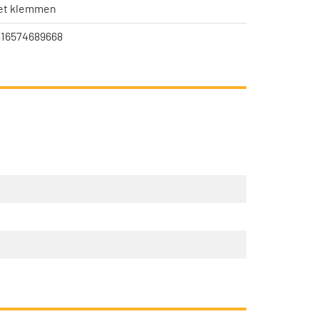
et klemmen
316574689668