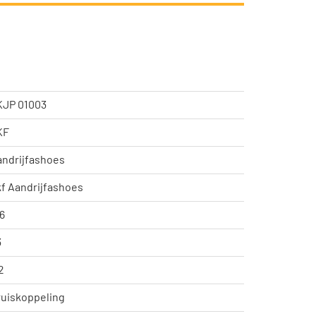
KJP 01003
KF
andrijfashoes
f Aandrijfashoes
6
3
2
ruiskoppeling