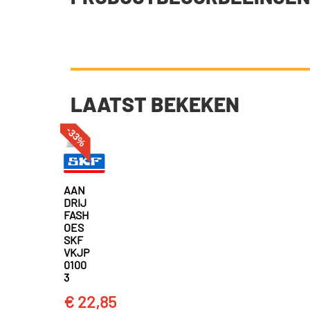
LAATST BEKEKEN
-33%
AAN
DRIJ
FASH
OES
SKF
VKJP
0100
3
€ 22,85