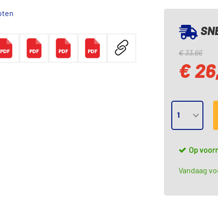
oten
SNE
€ 33,66
€ 26
Op voor
Vandaag voo