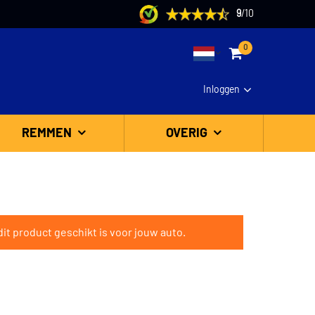
9
/
10
0
Inloggen
REMMEN
OVERIG
it product geschikt is voor jouw auto.