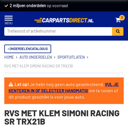
2 miljoen onderdelen
op voorraad
0
ONDERDELENCATALOGUS
HOME
AUTO ONDERDELEN
SPORTUITLATEN
RVS MET KLEM SIMONI RACING SR TRX21B
Let op!
Je hebt nog geen auto geselecteerd.
VUL JE
om te tonen of
KENTEKEN IN OF SELECTEER HANDMATIG
dit product geschikt is voor jouw auto.
RVS MET KLEM SIMONI RACING
SR TRX21B