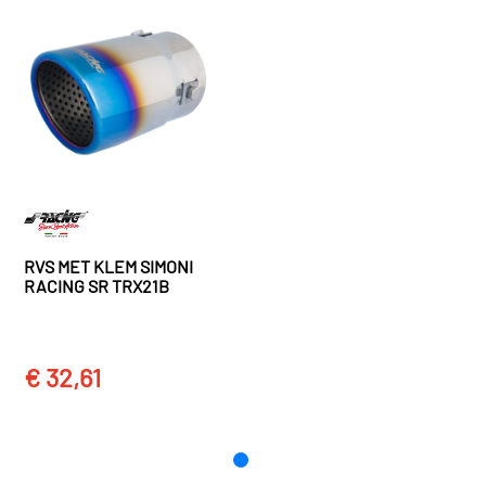
Bekijk meer
Simoni Racing Sportuitlaten
kunt u kiezen voor een enkele of voor een dubbele uitlaat
sierstuk.
De sierstukken zijn eenvoudig en snel te monteren. Mocht u
toch hulp willen hebben bij het installeren van uw uitlaat
sierstuk, dan kunt u altijd naar uw AutoStyle dealer gaan.
RVS MET KLEM SIMONI
RACING SR TRX21B
€ 32,61