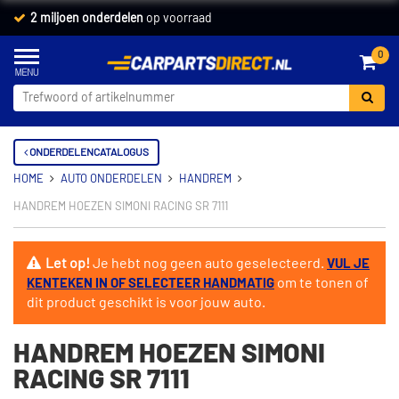
2 miljoen onderdelen
op voorraad
0
ONDERDELENCATALOGUS
HOME
AUTO ONDERDELEN
HANDREM
HANDREM HOEZEN SIMONI RACING SR 7111
Let op!
Je hebt nog geen auto geselecteerd.
VUL JE
om te tonen of
KENTEKEN IN OF SELECTEER HANDMATIG
dit product geschikt is voor jouw auto.
HANDREM HOEZEN SIMONI
RACING SR 7111