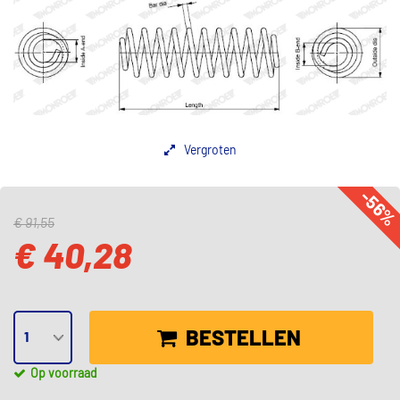
Vergroten
-56
€ 91,55
€ 40,28
BESTELLEN
Op voorraad