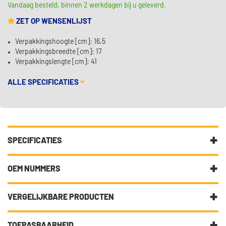
Vandaag besteld, binnen 2 werkdagen bij u geleverd.
ZET OP WENSENLIJST
Verpakkingshoogte [cm]: 16,5
Verpakkingsbreedte [cm]: 17
Verpakkingslengte [cm]: 41
ALLE SPECIFICATIES
SPECIFICATIES
Fabrikantcode
SP3714
OEM NUMMERS
Merk
Monroe
Toyota
VERGELIJKBARE PRODUCTEN
Toyota
481310D280
Categorie
Veren voor uw auto bestelt u tot
39% goedkoper bij ons!
TOEPASBAARHEID