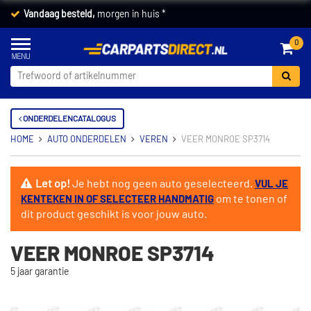
Vandaag besteld,
morgen in huis *
0
ONDERDELENCATALOGUS
HOME
AUTO ONDERDELEN
VEREN
VEER MONROE SP3714
Let op!
Je hebt nog geen auto geselecteerd.
VUL JE
om te tonen of
KENTEKEN IN OF SELECTEER HANDMATIG
dit product geschikt is voor jouw auto.
VEER MONROE SP3714
5 jaar garantie