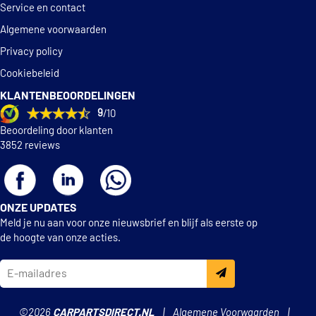
Spidan 85513
Service en contact
Algemene voorwaarden
Suplex 35298
Privacy policy
Cookiebeleid
TRW JCS1278
KLANTENBEOORDELINGEN
9
/10
Triscan 8750 13153
Beoordeling door klanten
3852 reviews
ONZE UPDATES
Meld je nu aan voor onze nieuwsbrief en blijf als eerste op
de hoogte van onze acties.
©2026
CARPARTSDIRECT.NL
Algemene Voorwaarden