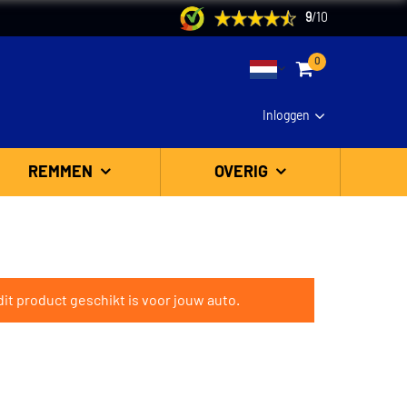
9
/
10
0
Inloggen
REMMEN
OVERIG
it product geschikt is voor jouw auto.