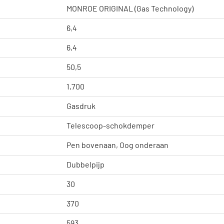
MONROE ORIGINAL (Gas Technology)
6,4
6,4
50,5
1,700
Gasdruk
Telescoop-schokdemper
Pen bovenaan, Oog onderaan
Dubbelpijp
30
370
593