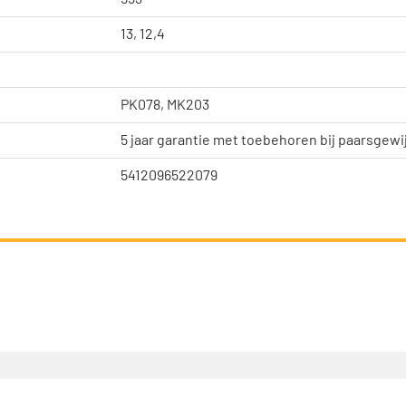
13, 12,4
PK078, MK203
5 jaar garantie met toebehoren bij paarsgewi
5412096522079