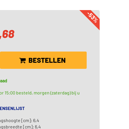
-53%
,68
BESTELLEN
raad
r 15:00 besteld, morgen (zaterdag) bij u
WENSENLIJST
ngshoogte [cm]: 6,4
ngsbreedte [cm]: 6,4