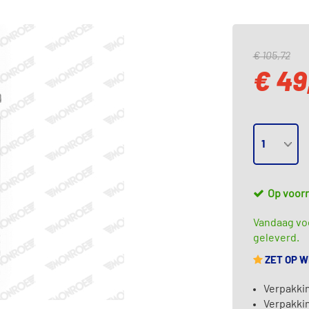
€ 105,72
€ 49
Op voor
Vandaag voo
geleverd.
ZET OP 
Verpakki
Verpakki