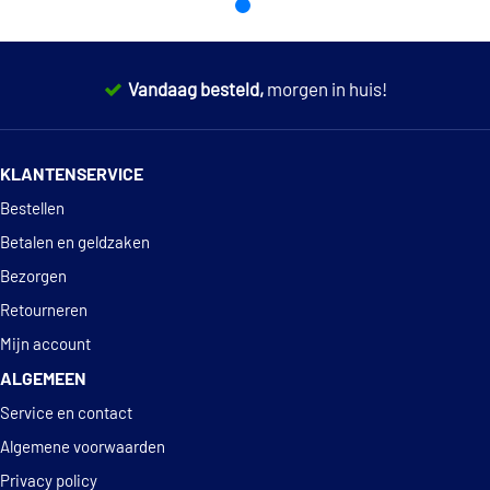
Kenmerken:
Kleur: Blauw
Vandaag besteld,
morgen in huis!
Stijl: BW
Verstelling: Vaste rugleuning
14 dagen
100% retourgarantie
Materiaal: Textiel
KLANTENSERVICE
Gordel: Geschikt voor 3-, of 4-punts sportgordels
Deskundig
advies
Inclusief sledes
Bestellen
Betalen en geldzaken
Bezorgen
Retourneren
Mijn account
ALGEMEEN
Service en contact
Algemene voorwaarden
Privacy policy