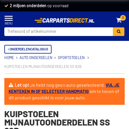
2 miljoen onderdelen
op voorraad
0
ONDERDELENCATALOGUS
HOME
AUTO ONDERDELEN
SPORTSTOELEN
KUIPSTOELEN MIJNAUTOONDERDELEN SS 82B
Let op!
Je hebt nog geen auto geselecteerd.
VUL JE
om te tonen of
KENTEKEN IN OF SELECTEER HANDMATIG
dit product geschikt is voor jouw auto.
KUIPSTOELEN
MIJNAUTOONDERDELEN SS