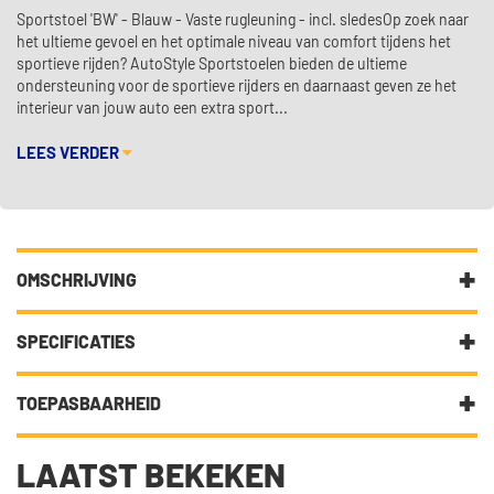
Sportstoel 'BW' - Blauw - Vaste rugleuning - incl. sledesOp zoek naar
het ultieme gevoel en het optimale niveau van comfort tijdens het
sportieve rijden? AutoStyle Sportstoelen bieden de ultieme
ondersteuning voor de sportieve rijders en daarnaast geven ze het
interieur van jouw auto een extra sport...
LEES VERDER
OMSCHRIJVING
Sportstoel 'BW' - Blauw - Vaste
rugleuning - incl. sledes
SPECIFICATIES
Op zoek naar het ultieme gevoel en het optimale niveau van
comfort tijdens het sportieve rijden? AutoStyle
Fabrikantcode
SS 82B
TOEPASBAARHEID
Sportstoelen bieden de ultieme ondersteuning voor de
Merk
Mijnautoonderdelen
sportieve rijders en daarnaast geven ze het interieur van
DIT ARTIKEL IS UNIVERSEEL.
LAATST BEKEKEN
jouw auto een extra sportieve look.
Categorie
Sportstoelen