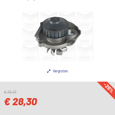
Vergroten
-26
€ 38,25
€ 28,30