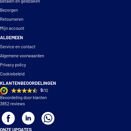
Betalen en geldzaken
€ 56,04
Hepu PK00940
Bezorgen
Retourneren
Hepu PK00941
Mijn account
ALGEMEEN
Hepu PK00942
Service en contact
Hepu PK00943
Algemene voorwaarden
Privacy policy
Hepu PK00944
Cookiebeleid
KLANTENBEOORDELINGEN
Hutchinson WP0023V
9
/10
Beoordeling door klanten
Hutchinson WP23
3852 reviews
€ 34,21
INA 538 0036 10
ONZE UPDATES