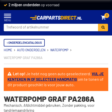
2 miljoen onderdelen
op voorraad
0
ONDERDELENCATALOGUS
HOME
AUTO ONDERDELEN
WATERPOMP
WATERPOMP GRAF PA286A
Let op!
Je hebt nog geen auto geselecteerd.
VUL JE
om te tonen of
KENTEKEN IN OF SELECTEER HANDMATIG
dit product geschikt is voor jouw auto.
WATERPOMP GRAF PA286A
Mechanisch, Afdichtmiddel gebruiken, Zonder pakking, voor
tandriemaandrijving