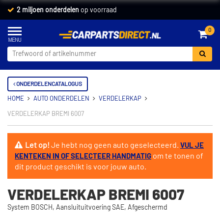
2 miljoen onderdelen
op voorraad
0
ONDERDELENCATALOGUS
HOME
AUTO ONDERDELEN
VERDELERKAP
VERDELERKAP BREMI 6007
Let op!
Je hebt nog geen auto geselecteerd.
VUL JE
om te tonen of
KENTEKEN IN OF SELECTEER HANDMATIG
dit product geschikt is voor jouw auto.
VERDELERKAP BREMI 6007
System BOSCH, Aansluituitvoering SAE, Afgeschermd