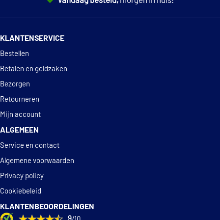
Vandaag besteld,
morgen in huis!
14 dagen
100% retourgarantie
KLANTENSERVICE
Deskundig
advies
Bestellen
Betalen en geldzaken
Bezorgen
Retourneren
Mijn account
ALGEMEEN
Service en contact
Algemene voorwaarden
Privacy policy
Cookiebeleid
KLANTENBEOORDELINGEN
9
/10