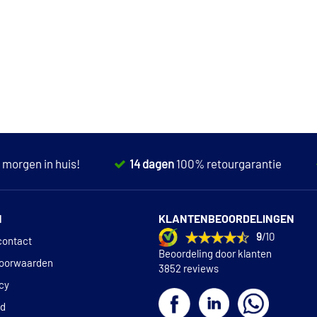
,
morgen in huis!
14 dagen
100% retourgarantie
N
KLANTENBEOORDELINGEN
9
/10
contact
Beoordeling door klanten
oorwaarden
3852 reviews
icy
id