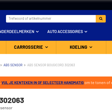
NDERDEELMERKEN
AUTO ACCESSOIRES
CARROSSERIE
KOELING
ABS SENSOR
ABS SENSOR BOUGICORD 302063
.
om te tonen of d
VUL JE KENTEKEN IN OF SELECTEER HANDMATIG
302063
 sensor