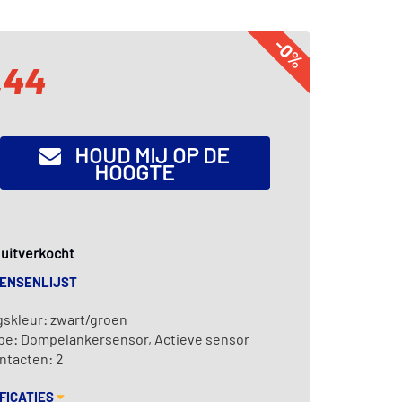
-0%
,44
HOUD MIJ OP DE
HOOGTE
k uitverkocht
WENSENLIJST
gskleur: zwart/groen
pe: Dompelankersensor, Actieve sensor
ntacten: 2
FICATIES