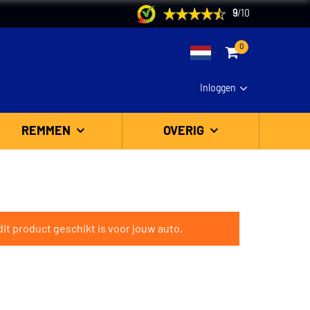
9
/
10
0
Inloggen
REMMEN
OVERIG
it product geschikt is voor jouw auto.