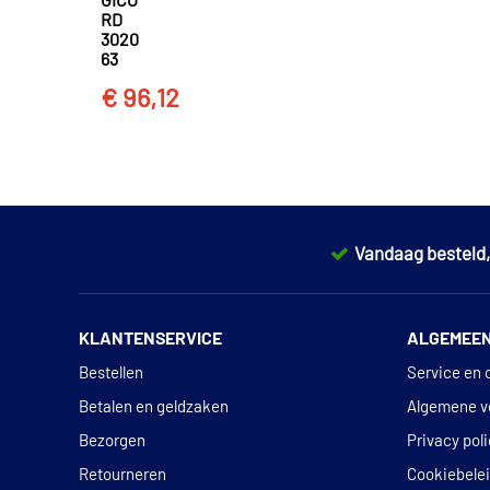
GICO
RD
3020
63
€ 96,12
Vandaag besteld
KLANTENSERVICE
ALGEMEE
Bestellen
Service en 
Betalen en geldzaken
Algemene v
Bezorgen
Privacy pol
Retourneren
Cookiebele