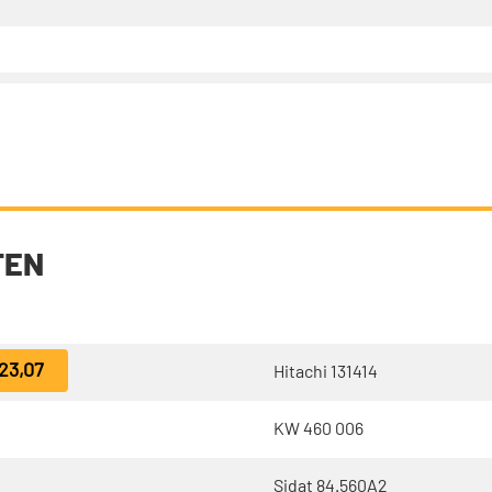
TEN
23,07
Hitachi 131414
KW 460 006
Sidat 84.560A2