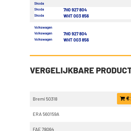
Skoda
Skoda
7H0 927 804
Skoda
WHT 003 856
Volkswagen
Volkswagen
7H0 927 804
Volkswagen
WHT 003 856
VERGELIJKBARE PRODUC
€ 
Bremi 50318
ERA 560159A
FAE 78064