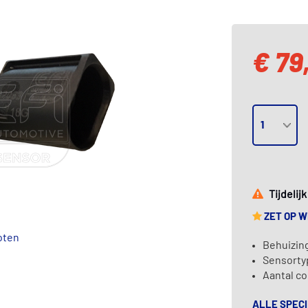
€ 79
Tijdelij
ZET OP 
oten
Behuizin
Sensorty
Aantal co
ALLE SPECI