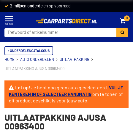
2 miljoen onderdelen
op voorraad
0
ONDERDELENCATALOGUS
HOME
AUTO ONDERDELEN
UITLAATPAKKING
UITLAATPAKKING AJUSA 00963400
Let op!
Je hebt nog geen auto geselecteerd.
VUL JE
om te tonen of
KENTEKEN IN OF SELECTEER HANDMATIG
dit product geschikt is voor jouw auto.
UITLAATPAKKING AJUSA
00963400