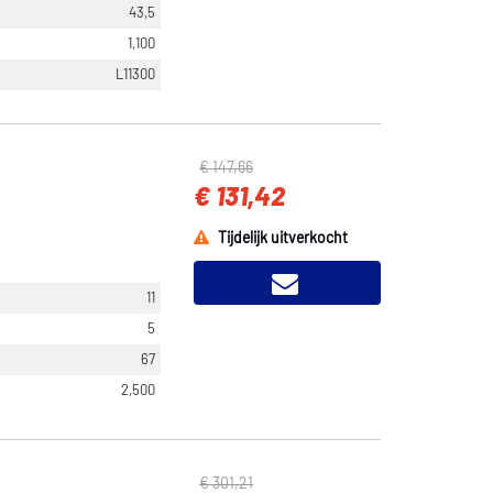
43,5
1,100
L11300
€ 147,66
€ 131,42
Tijdelijk uitverkocht
11
5
67
2,500
€ 301,21