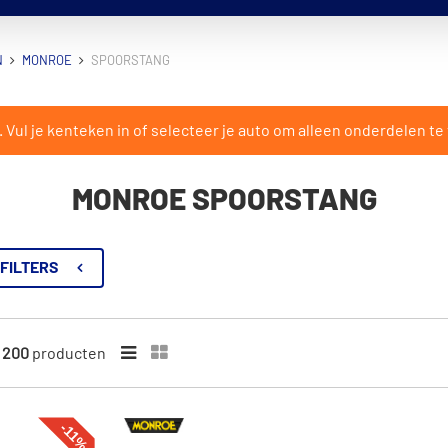
N
MONROE
SPOORSTANG
ul je kenteken in of selecteer je auto om alleen onderdelen te 
MONROE SPOORSTANG
FILTERS
n
200
producten
-11%