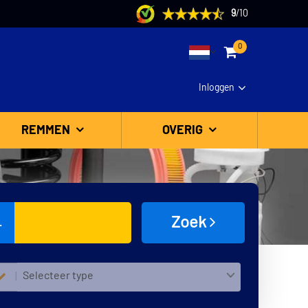
9
/
10
0
Inloggen
REMMEN
OVERIG
Zoek
L
Selecteer type