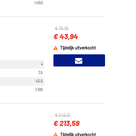
1,450
€ 75,75
€ 43,94
Tijdelijk uitverkocht
4
7,5
43,5
1,100
€ 245,51
€ 213,59
Tijdelijk uitverkocht