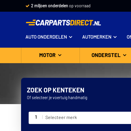
Vandaag besteld,
2 miljoen onderdelen
morgen in huis *
op voorraad
AUTO ONDERDELEN
AUTOMERKEN
O
MOTOR
ONDERSTEL
ZOEK OP KENTEKEN
Of selecteer je voertuig handmatig
1
Selecteer merk