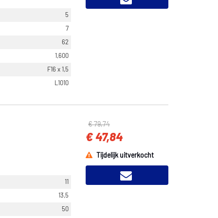
5
7
62
1,600
F16 x 1,5
L1010
€ 79,74
€ 47,84
Tijdelijk uitverkocht
11
13,5
50