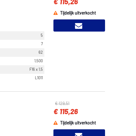
€ 115,26
Tijdelijk uitverkocht
5
7
62
1,500
F16 x 1,5
L1011
€ 129,51
€ 115,26
Tijdelijk uitverkocht