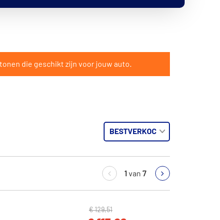
tonen die geschikt zijn voor jouw auto.
1
van
7
€ 129,51