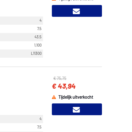
4
7,5
43,5
1,100
L11300
€ 75,75
€ 43,94
Tijdelijk uitverkocht
4
7,5