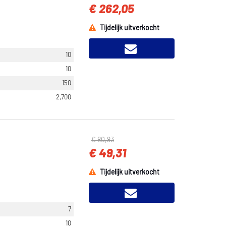
€ 262,05
Tijdelijk uitverkocht
10
10
150
2,700
€ 80,83
€ 49,31
Tijdelijk uitverkocht
7
10