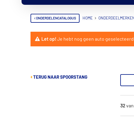
ONDERDELENCATALOGUS
HOME
ONDERDEELMERKE
Let op!
Je hebt nog geen auto geselecteerd. V
TERUG NAAR SPOORSTANG
32
va