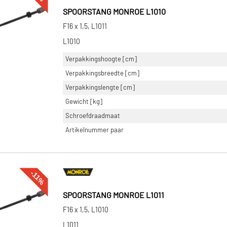
SPOORSTANG MONROE L1010
F16 x 1,5, L1011
L1010
Verpakkingshoogte [cm]
Verpakkingsbreedte [cm]
Verpakkingslengte [cm]
Gewicht [kg]
Schroefdraadmaat
Artikelnummer paar
-11%
SPOORSTANG MONROE L1011
F16 x 1,5, L1010
L1011