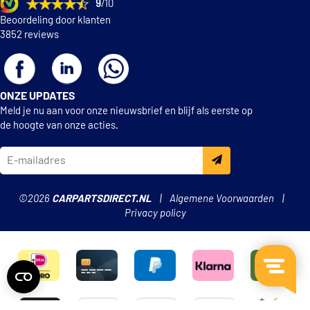
9
/10
Audi
G 011 A8C A1
Beoordeling door klanten
Audi
G 011 V8B A1
3852 reviews
Audi
G 011 V8B A8
Audi
G 011 V8C A8
ONZE UPDATES
TOON
MEER
Meld je nu aan voor onze nieuwsbrief en blijf als eerste op
de hoogte van onze acties.
©2026
CARPARTSDIRECT.NL
Algemene Voorwaarden
Privacy policy