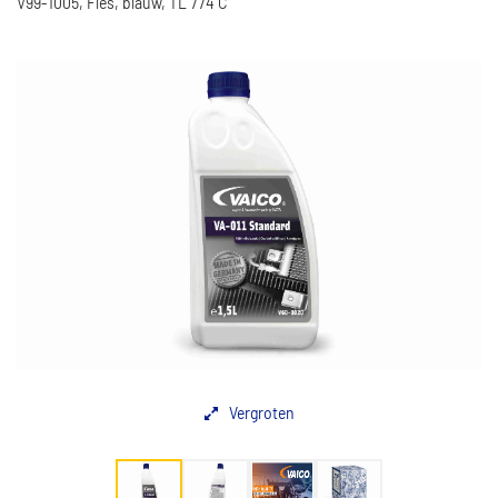
V99-1005, Fles, blauw, TL 774 C
Vergroten