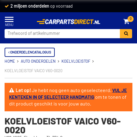
2 miljoen onderdelen
op voorraad
0
ONDERDELENCATALOGUS
HOME
AUTO ONDERDELEN
KOELVLOEISTOF
KOELVLOEISTOF VAICO V60-0020
Let op!
Je hebt nog geen auto geselecteerd.
VUL JE
om te tonen of
KENTEKEN IN OF SELECTEER HANDMATIG
dit product geschikt is voor jouw auto.
KOELVLOEISTOF VAICO V60-
0020