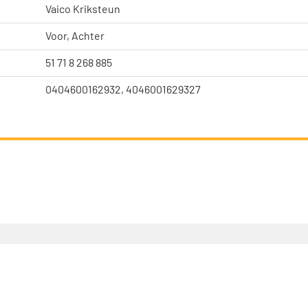
Vaico Kriksteun
Voor, Achter
51 71 8 268 885
0404600162932, 4046001629327