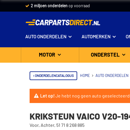
Vandaag besteld,
morgen in huis *
AUTO ONDERDELEN
AUTOMERKEN
O
MOTOR
ONDERSTEL
ONDERDELENCATALOGUS
HOME
AUTO ONDERDELEN
Let op!
Je hebt nog geen auto geselecteerd
KRIKSTEUN VAICO V20-19
Voor, Achter, 51 71 8 268 885