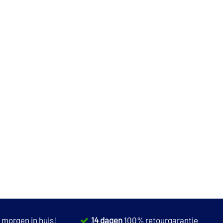
,
morgen in huis!
14 dagen
100% retourgarantie