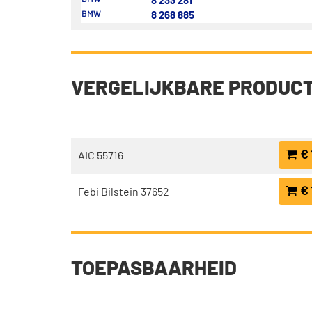
8 233 281
BMW
8 268 885
VERGELIJKBARE PRODUC
€ 
AIC 55716
€ 
Febi Bilstein 37652
TOEPASBAARHEID