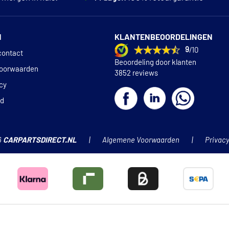
N
KLANTENBEOORDELINGEN
9
/10
contact
Beoordeling door klanten
oorwaarden
3852 reviews
icy
id
6
CARPARTSDIRECT.NL
Algemene Voorwaarden
Privacy