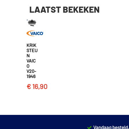
LAATST BEKEKEN
KRIK
STEU
N
VAIC
O
V20-
1946
€ 16,90
Vandaag besteld