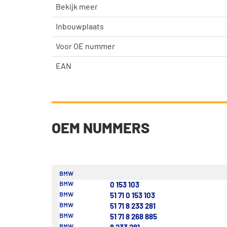
Bekijk meer
Inbouwplaats
Voor OE nummer
EAN
OEM NUMMERS
BMW
BMW
0 153 103
BMW
51 71 0 153 103
BMW
51 71 8 233 281
BMW
51 71 8 268 885
BMW