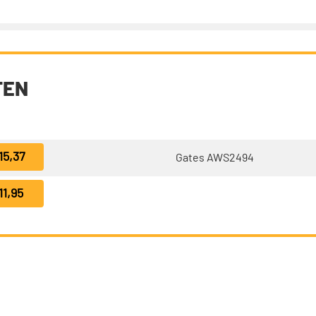
TEN
15,37
Gates AWS2494
11,95