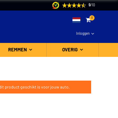
9
/
10
0
Inloggen
REMMEN
OVERIG
it product geschikt is voor jouw auto.