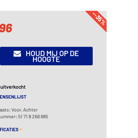
--35%
,96
HOUD MIJ OP DE
HOOGTE
k uitverkocht
WENSENLIJST
ats: Voor, Achter
ummer: 51 71 8 268 885
FICATIES