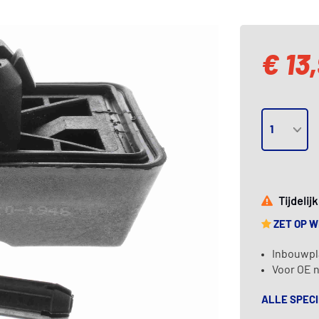
€ 13
Tijdelij
ZET OP 
Inbouwpla
Voor OE n
ALLE SPECI