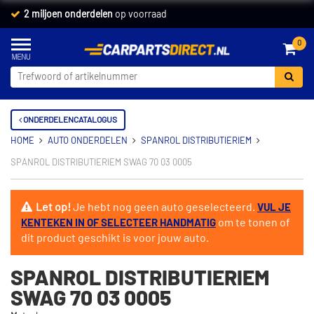
2 miljoen onderdelen
op voorraad
0
ONDERDELENCATALOGUS
HOME
AUTO ONDERDELEN
SPANROL DISTRIBUTIERIEM
SPANROL DISTRIBUTIERIEM SWAG 70 03 0005
Let op!
Je hebt nog geen auto geselecteerd.
VUL JE
om te tonen of
KENTEKEN IN OF SELECTEER HANDMATIG
dit product geschikt is voor jouw auto.
SPANROL DISTRIBUTIERIEM
SWAG 70 03 0005