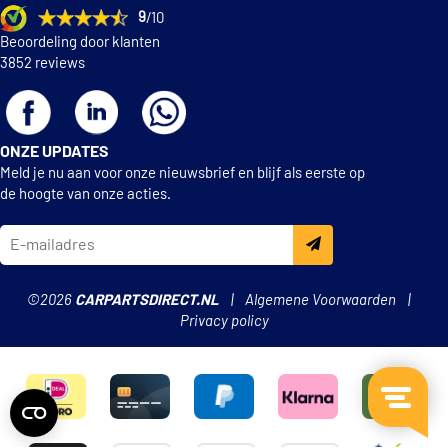
Hepu 14-0903
9
/10
Beoordeling door klanten
Hepu 20-1093
3852 reviews
Hepu 20-1095
ONZE UPDATES
Hepu 20-1272
Meld je nu aan voor onze nieuwsbrief en blijf als eerste op
de hoogte van onze acties.
Hepu 20-1273
Hepu 20-1279
©2026
CARPARTSDIRECT.NL
Algemene Voorwaarden
Hepu 20-1279A
Privacy policy
Hepu 20-1308
Hepu 20-1745