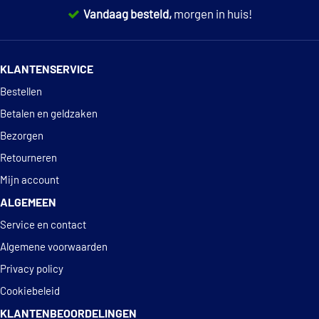
Vandaag besteld,
morgen in huis!
Gates T41121
14 dagen
100% retourgarantie
Graf TP028
KLANTENSERVICE
Deskundig
advies
Bestellen
Graf TP029
Betalen en geldzaken
Graf TP058
Bezorgen
Retourneren
Graf TP060
Mijn account
ALGEMEEN
Graf TP224
Service en contact
Graf TP242
Algemene voorwaarden
Privacy policy
Graf TP313
Cookiebeleid
KLANTENBEOORDELINGEN