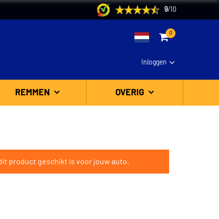
9
/
10
0
Inloggen
REMMEN
OVERIG
it product geschikt is voor jouw auto.