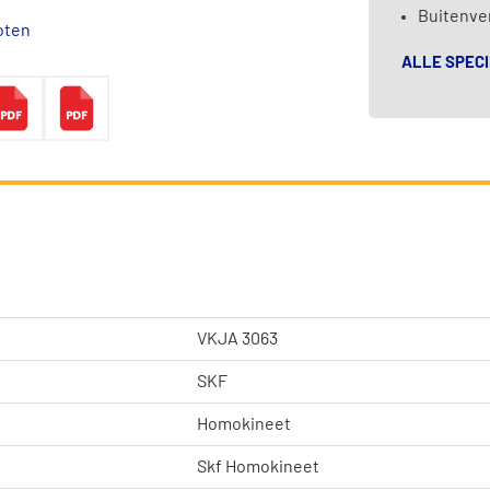
Buitenver
oten
ALLE SPECI
VKJA 3063
SKF
Homokineet
Skf Homokineet