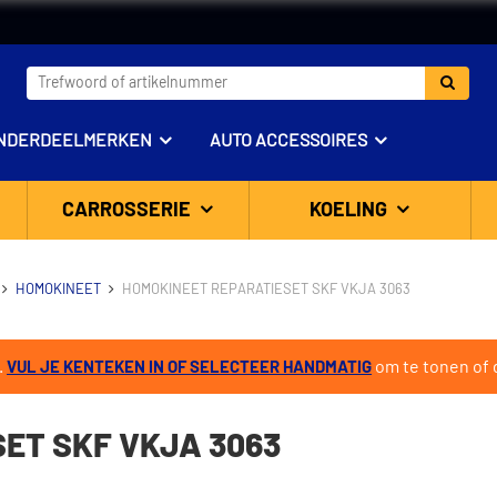
NDERDEELMERKEN
AUTO ACCESSOIRES
CARROSSERIE
KOELING
HOMOKINEET
HOMOKINEET REPARATIESET SKF VKJA 3063
.
om te tonen of d
VUL JE KENTEKEN IN OF SELECTEER HANDMATIG
ET SKF VKJA 3063