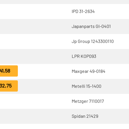
IPD 31-2634
Japanparts GI-0401
Jp Group 1243300110
LPR KOP093
41,58
Maxgear 49-0184
32,75
Metelli 15-1400
Metzger 7110017
Spidan 21429