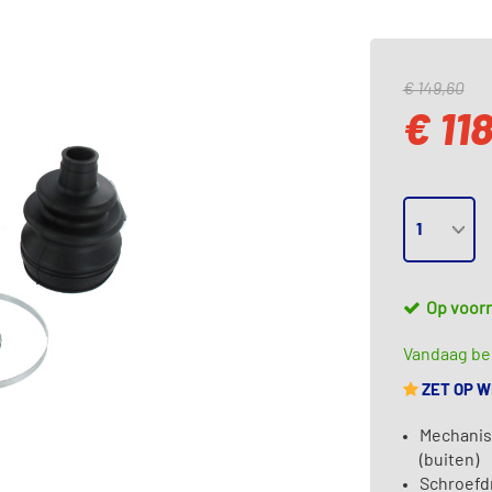
€ 149,60
€ 118
Op voor
Vandaag bes
ZET OP 
Mechanis
(buiten)
Schroefd