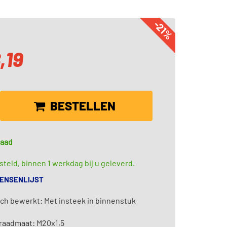
-21%
,19
BESTELLEN
raad
teld, binnen 1 werkdag bij u geleverd.
WENSENLIJST
ch bewerkt: Met insteek in binnenstuk
raadmaat: M20x1,5