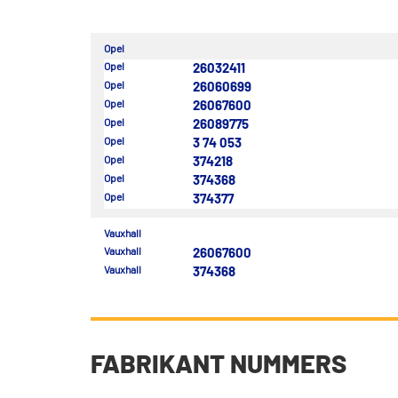
Opel
Opel
26032411
Opel
26060699
Opel
26067600
Opel
26089775
Opel
3 74 053
Opel
374218
Opel
374368
Opel
374377
Vauxhall
Vauxhall
26067600
Vauxhall
374368
FABRIKANT NUMMERS