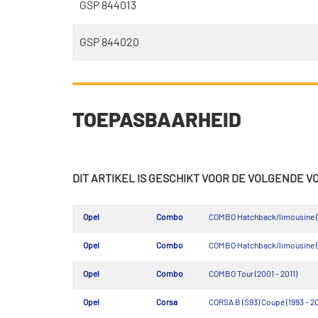
GSP 844013
GSP 844020
TOEPASBAARHEID
DIT ARTIKEL IS GESCHIKT VOOR DE VOLGENDE 
Opel
Combo
COMBO Hatchback/limousine (
Opel
Combo
COMBO Hatchback/limousine (7
Opel
Combo
COMBO Tour (2001 - 2011)
Opel
Corsa
CORSA B (S93) Coupé (1993 - 2