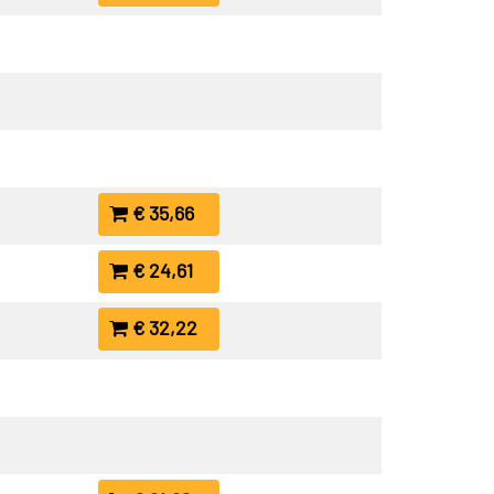
€ 35,66
€ 24,61
€ 32,22