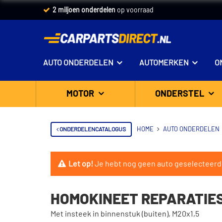
Vandaag besteld,
2 miljoen onderdelen
morgen in huis *
op voorraad
AUTO ONDERDELEN
AUTOMERKEN
O
MOTOR
ONDERSTEL
ONDERDELENCATALOGUS
HOME
AUTO ONDERDELEN
Let op!
Je hebt nog geen auto geselecteerd
HOMOKINEET REPARATIES
Met insteek in binnenstuk (buiten), M20x1,5