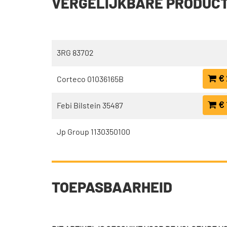
VERGELIJKBARE PRODUC
3RG 83702
€ 
Corteco 01036165B
€ 
Febi Bilstein 35487
Jp Group 1130350100
TOEPASBAARHEID