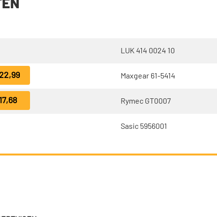
TEN
LUK 414 0024 10
22,99
Maxgear 61-5414
17,68
Rymec GT0007
Sasic 5956001