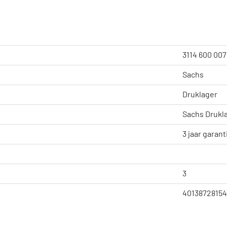
3114 600 007
Sachs
Druklager
Sachs Drukl
3 jaar garant
3
40138728154