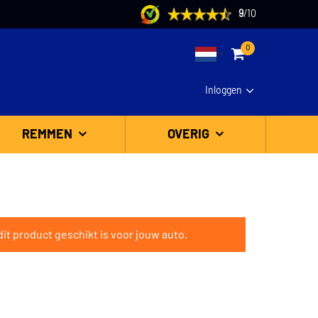
9
/
10
0
Inloggen
REMMEN
OVERIG
it product geschikt is voor jouw auto.