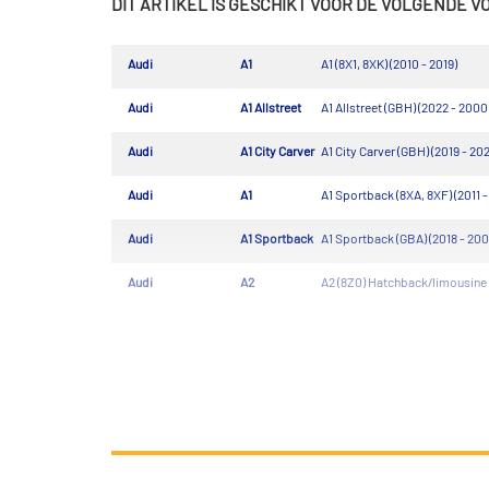
DIT ARTIKEL IS GESCHIKT VOOR DE VOLGENDE 
Audi
A1
A1 (8X1, 8XK) (2010 - 2019)
Audi
A1 Allstreet
A1 Allstreet (GBH) (2022 - 2000
Audi
A1 City Carver
A1 City Carver (GBH) (2019 - 20
Audi
A1
A1 Sportback (8XA, 8XF) (2011 -
Audi
A1 Sportback
A1 Sportback (GBA) (2018 - 200
Audi
A2
A2 (8Z0) Hatchback/limousine 