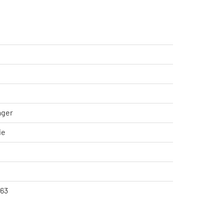
ager
ie
63