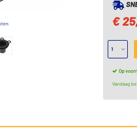
SNE
€ 25
oten
Op voor
Vandaag bes