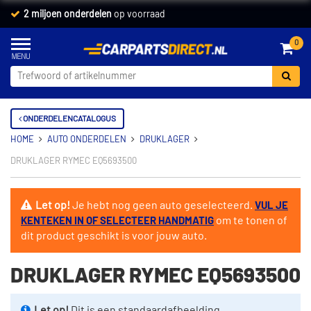
2 miljoen onderdelen
op voorraad
0
ONDERDELENCATALOGUS
HOME
AUTO ONDERDELEN
DRUKLAGER
DRUKLAGER RYMEC EQ5693500
Let op!
Je hebt nog geen auto geselecteerd.
VUL JE
om te tonen of
KENTEKEN IN OF SELECTEER HANDMATIG
dit product geschikt is voor jouw auto.
DRUKLAGER RYMEC EQ5693500
Let op!
Dit is een standaardafbeelding