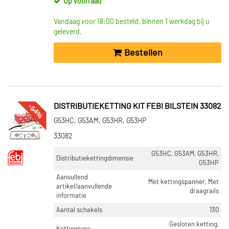
Op voorraad
Vandaag voor 18:00 besteld, binnen 1 werkdag bij u
geleverd.
Bestellen
-54%
DISTRIBUTIEKETTING KIT FEBI BILSTEIN 33082
G53HC, G53AM, G53HR, G53HP
33082
G53HC, G53AM, G53HR,
Distributiekettingdimensie
G53HP
Aanvullend
Met kettingspanner, Met
artikel/aanvullende
draagrails
informatie
Aantal schakels
130
Gesloten ketting,