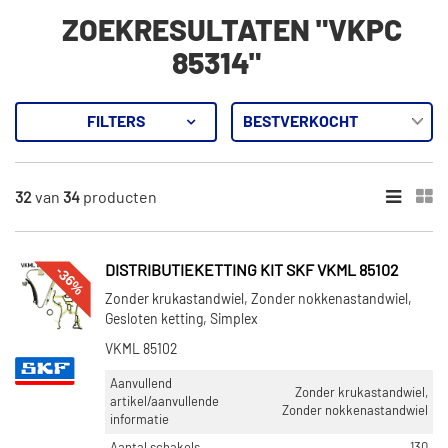
ZOEKRESULTATEN "VKPC
85314"
FILTERS
34
Resultaten
32
van
34
producten
×
CATEGORIEËN
Distributieketting kit (18)
-36%
DISTRIBUTIEKETTING KIT SKF VKML 85102
Waterpomp (12)
Zonder krukastandwiel, Zonder nokkenastandwiel,
Poly V-riemen kit inclusief waterpomp (4)
Gesloten ketting, Simplex
VKML 85102
ONDERDEELMERK
Aanvullend
Zonder krukastandwiel,
Febi Bilstein (4)
artikel/aanvullende
Zonder nokkenastandwiel
informatie
SKF (4)