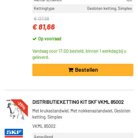
Aantal schakels
130
INA (3)
Kettingtype
Gesloten ketting, Simplex
Dayco (1)
€ 127,59
€ 81,66
Graf (3)
Op voorraad
Toon meer
Vandaag voor 17:00 besteld, binnen 1 werkdag bij u
VOORRAAD
geleverd.
Op voorraad (20)
Bestellen
Niet op voorraad (14)
-25%
DISTRIBUTIEKETTING KIT SKF VKML 85002
Met krukastandwiel, Met nokkenastandwiel, Gesloten
ketting, Simplex
VKML 85002
Aanvullend