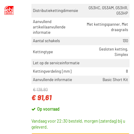
G53HC, G53AM, G53HR,
Distributiekettingdimensie
G53HP
Aanvullend
Met kettingspanner, Met
artikel/aanvullende
draagrails
informatie
Aantal schakels
130
Gesloten ketting,
Kettingtype
Simplex
Let op de serviceinformatie
Kettingverdeling [mm]
8
Aanvullende informatie
Basic Short Kit
€ 138,80
€ 91,61
Op voorraad
Vandaag voor 22:30 besteld, morgen (zaterdag) bij u
geleverd.