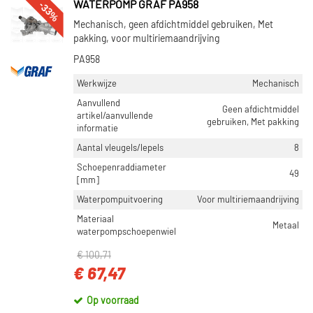
-33%
WATERPOMP GRAF PA958
Mechanisch, geen afdichtmiddel gebruiken, Met
pakking, voor multiriemaandrijving
PA958
Werkwijze
Mechanisch
Aanvullend
Geen afdichtmiddel
artikel/aanvullende
gebruiken, Met pakking
informatie
Aantal vleugels/lepels
8
Schoepenraddiameter
49
[mm]
Waterpompuitvoering
Voor multiriemaandrijving
Materiaal
Metaal
waterpompschoepenwiel
€ 100,71
€ 67,47
Op voorraad