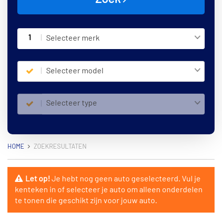
1
Selecteer merk
Selecteer model
Selecteer type
HOME
ZOEKRESULTATEN
Let op!
Je hebt nog geen auto geselecteerd. Vul je
kenteken in of selecteer je auto om alleen onderdelen
te tonen die geschikt zijn voor jouw auto.