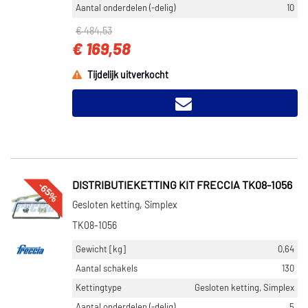
Aantal onderdelen (-delig)
10
€ 484,53
€ 169,58
Tijdelijk uitverkocht
-65%
DISTRIBUTIEKETTING KIT FRECCIA TK08-1056
Gesloten ketting, Simplex
TK08-1056
Gewicht [kg]
0,64
Aantal schakels
130
Kettingtype
Gesloten ketting, Simplex
Aantal onderdelen (-delig)
5