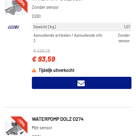
-59%
Zonder sensor
O261
Gewicht [kg]
1,07
Aanvullende artikelen / Aanvullende info
Zonder
2
sensor
€ 228,28
€ 93,59
Tijdelijk uitverkocht
-70%
WATERPOMP DOLZ O274
Met sensor