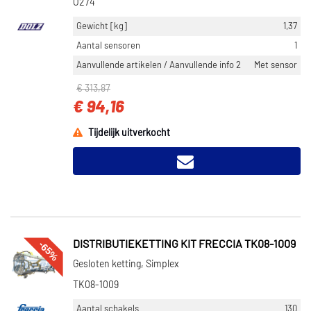
O274
Gewicht [kg]
1,37
Aantal sensoren
1
Aanvullende artikelen / Aanvullende info 2
Met sensor
€ 313,87
€ 94,16
Tijdelijk uitverkocht
-65%
DISTRIBUTIEKETTING KIT FRECCIA TK08-1009
Gesloten ketting, Simplex
TK08-1009
Aantal schakels
130