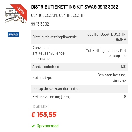
-49%
DISTRIBUTIEKETTING KIT SWAG 99 13 3082
G53HC, G53AM, G53HR, G53HP
99 13 3082
G53HC, G53AM, G53HR,
Distributiekettingdimensie
G53HP
Aanvullend
Met kettingspanner, Met
artikel/aanvullende
draagrails
informatie
Aantal schakels
130
Gesloten ketting,
Kettingtype
Simplex
Let op de serviceinformatie
Kettingverdeling [mm]
8
€ 301,08
€ 153,55
Op voorraad