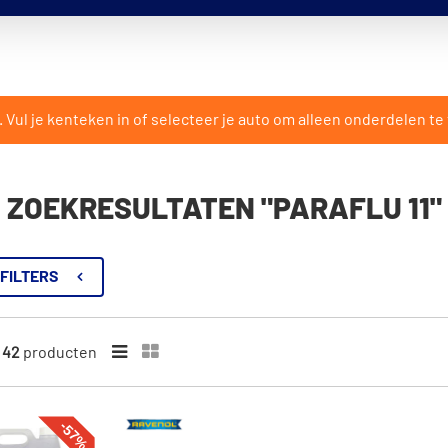
ul je kenteken in of selecteer je auto om alleen onderdelen te 
ZOEKRESULTATEN "PARAFLU 11"
FILTERS
n
42
producten
-57%