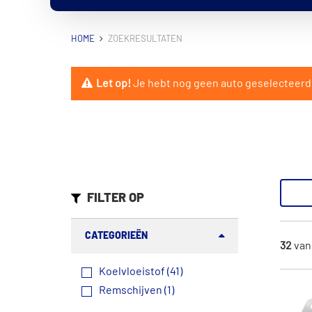
HOME
ZOEKRESULTATEN
Let op!
Je hebt nog geen auto geselecteerd. V
FILTER OP
CATEGORIEËN
32
va
Koelvloeistof (41)
Remschijven (1)