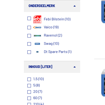
ONDERDEELMERK
Febi Bilstein (10)
Vaico (19)
Ravenol (2)
Swag (10)
Dt Spare Parts (1)
INHOUD [LITER]
1,5 (10)
5 (8)
20 (7)
60 (7)
210 (4)