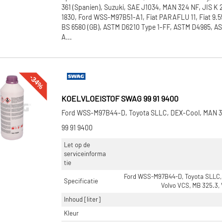
361 (Spanien), Suzuki, SAE J1034, MAN 324 NF, JIS K 
1830, Ford WSS-M97B51-A1, Fiat PARAFLU 11, Fiat 9.5
BS 6580 (GB), ASTM D6210 Type 1-FF, ASTM D4985, 
A...
-34%
KOELVLOEISTOF SWAG 99 91 9400
Ford WSS-M97B44-D, Toyota SLLC, DEX-Cool, MAN 
99 91 9400
Let op de
serviceinforma
tie
Ford WSS-M97B44-D, Toyota SLLC,
Specificatie
Volvo VCS, MB 325.3,
Inhoud [liter]
Kleur