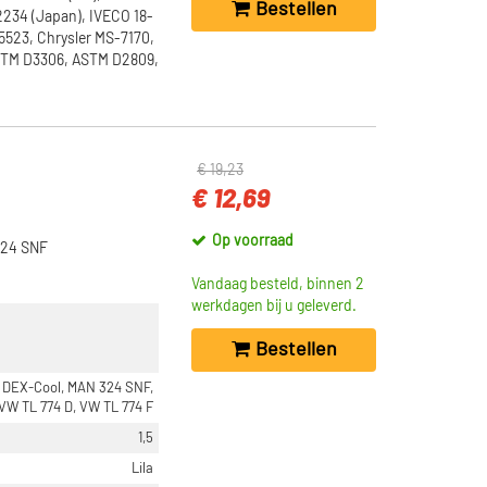
Bestellen
2234 (Japan), IVECO 18-
5523, Chrysler MS-7170,
ASTM D3306, ASTM D2809,
€ 19,23
€ 12,69
Op voorraad
324 SNF
Vandaag besteld, binnen 2
werkdagen bij u geleverd.
Bestellen
 DEX-Cool, MAN 324 SNF,
 VW TL 774 D, VW TL 774 F
1,5
Lila