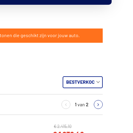
tonen die geschikt zijn voor jouw auto.
1
van
2
€ 2.415,10