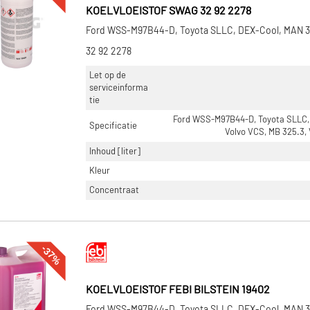
KOELVLOEISTOF SWAG 32 92 2278
Ford WSS-M97B44-D, Toyota SLLC, DEX-Cool, MAN 
32 92 2278
Let op de
serviceinforma
tie
Ford WSS-M97B44-D, Toyota SLLC,
Specificatie
Volvo VCS, MB 325.3,
Inhoud [liter]
Kleur
Concentraat
-37%
KOELVLOEISTOF FEBI BILSTEIN 19402