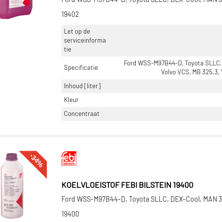
Ford WSS-M97B44-D, Toyota SLLC, DEX-Cool, MAN 
19402
Let op de
serviceinforma
tie
Ford WSS-M97B44-D, Toyota SLLC,
Specificatie
Volvo VCS, MB 325.3,
Inhoud [liter]
Kleur
Concentraat
-34%
KOELVLOEISTOF FEBI BILSTEIN 19400
Ford WSS-M97B44-D, Toyota SLLC, DEX-Cool, MAN 
19400