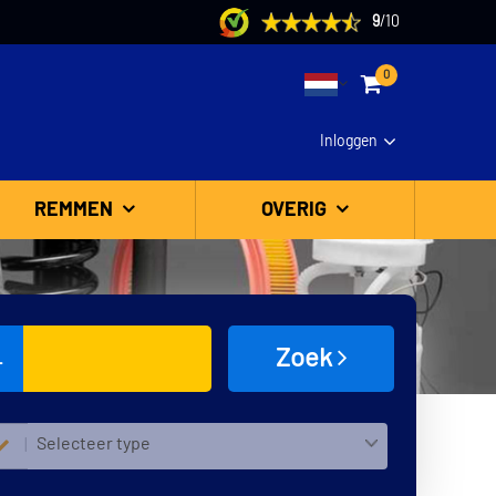
9
/
10
0
Inloggen
REMMEN
OVERIG
Zoek
L
Selecteer type