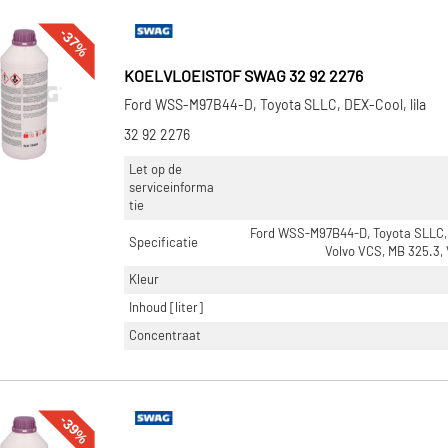
-37%
KOELVLOEISTOF SWAG 32 92 2276
Ford WSS-M97B44-D, Toyota SLLC, DEX-Cool, lila
32 92 2276
Let op de
serviceinforma
tie
Ford WSS-M97B44-D, Toyota SLLC,
Specificatie
Volvo VCS, MB 325.3,
Kleur
Inhoud [liter]
Concentraat
-39%