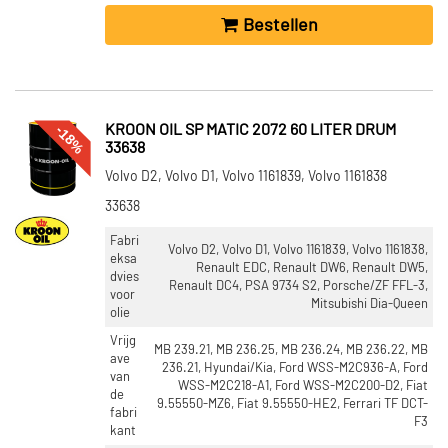
Bestellen
-18%
KROON OIL SP MATIC 2072 60 LITER DRUM
33638
Volvo D2, Volvo D1, Volvo 1161839, Volvo 1161838
33638
Fabri
Volvo D2, Volvo D1, Volvo 1161839, Volvo 1161838,
eksa
Renault EDC, Renault DW6, Renault DW5,
dvies
Renault DC4, PSA 9734 S2, Porsche/ZF FFL-3,
voor
Mitsubishi Dia-Queen
olie
Vrijg
MB 239.21, MB 236.25, MB 236.24, MB 236.22, MB
ave
236.21, Hyundai/Kia, Ford WSS-M2C936-A, Ford
van
WSS-M2C218-A1, Ford WSS-M2C200-D2, Fiat
de
9.55550-MZ6, Fiat 9.55550-HE2, Ferrari TF DCT-
fabri
F3
kant