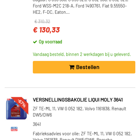
Jaguar, G 055 536, G 055 529, G 052 536, G 052 529,
Ford WSS-M2C 218-A, Ford 1490761, Fiat 9.55550-
HE2, F-DC, Eaton...
€ 310,32
€ 130,33
Op voorraad
Vandaag besteld, binnen 2 werkdagen bij u geleverd.
Bestellen
-67%
VERSNELLINGSBAKOLIE LIQUI MOLY 3641
ZF TE-ML 11, VW G 052 182, Volvo 1161838, Renault
DW5/DW6
3641
Fabrieksadvies voor olie: ZF TE-ML 11, VW G 052 182,