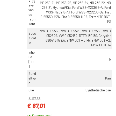
Vrijg
MB 239.21, MB 236.25, MB 236.24, MB 236.22, MB
ave
236.21, Hyundai/Kia, Ford WSS-M2C936-A, Ford
van
WSS-M2C218-A1, Ford WSS-M2C200-D2, Fiat
de
9.55550-MZ6, Fiat 9.55550-HE2, Ferrari TF DCT-
fabri
F3
kant
VW G 055536, VW G 055529, VW G 052536, VW G
Spec
052529, VW G 052182, DTFR 13C130, Chrysler
ificat
68044345 EA, BMW DCTF-LT-5, BMW DCTF-2,
ie
BMW DCTF-1+
Inho
ud
5
[liter
]
Bund
eltyp
Kan
e
Olie
Synthetische olie
€ 117,55
€ 67,01