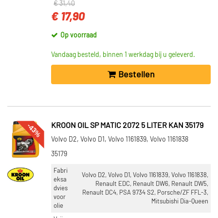
€ 31,40
€ 17,90
Op voorraad
Vandaag besteld, binnen 1 werkdag bij u geleverd.
Bestellen
-43%
KROON OIL SP MATIC 2072 5 LITER KAN 35179
Volvo D2, Volvo D1, Volvo 1161839, Volvo 1161838
35179
Fabri
Volvo D2, Volvo D1, Volvo 1161839, Volvo 1161838,
eksa
Renault EDC, Renault DW6, Renault DW5,
dvies
Renault DC4, PSA 9734 S2, Porsche/ZF FFL-3,
voor
Mitsubishi Dia-Queen
olie