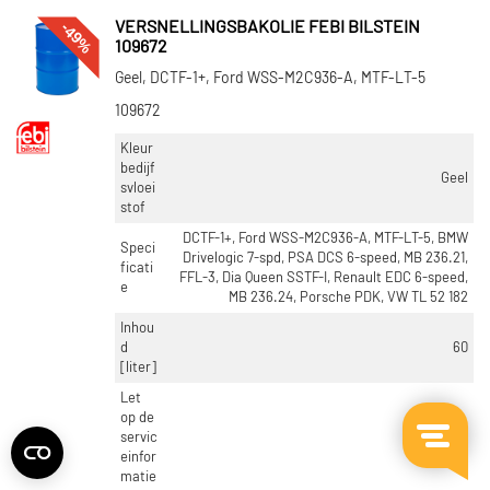
-49%
VERSNELLINGSBAKOLIE FEBI BILSTEIN
109672
Geel, DCTF-1+, Ford WSS-M2C936-A, MTF-LT-5
109672
Kleur
bedijf
Geel
svloei
stof
DCTF-1+, Ford WSS-M2C936-A, MTF-LT-5, BMW
Speci
Drivelogic 7-spd, PSA DCS 6-speed, MB 236.21,
ficati
FFL-3, Dia Queen SSTF-I, Renault EDC 6-speed,
e
MB 236.24, Porsche PDK, VW TL 52 182
Inhou
d
60
[liter]
Let
op de
servic
einfor
matie