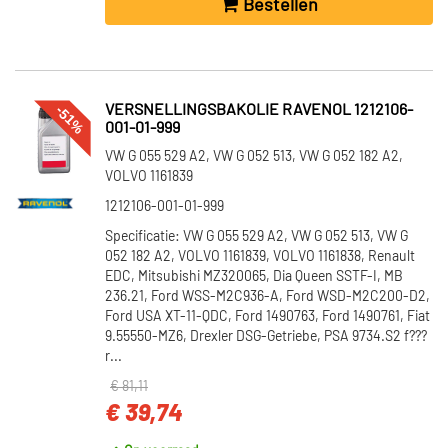
Bestellen
-51%
VERSNELLINGSBAKOLIE RAVENOL 1212106-
001-01-999
VW G 055 529 A2, VW G 052 513, VW G 052 182 A2,
VOLVO 1161839
1212106-001-01-999
Specificatie: VW G 055 529 A2, VW G 052 513, VW G
052 182 A2, VOLVO 1161839, VOLVO 1161838, Renault
EDC, Mitsubishi MZ320065, Dia Queen SSTF-I, MB
236.21, Ford WSS-M2C936-A, Ford WSD-M2C200-D2,
Ford USA XT-11-QDC, Ford 1490763, Ford 1490761, Fiat
9.55550-MZ6, Drexler DSG-Getriebe, PSA 9734.S2 f???
r...
€ 81,11
€ 39,74