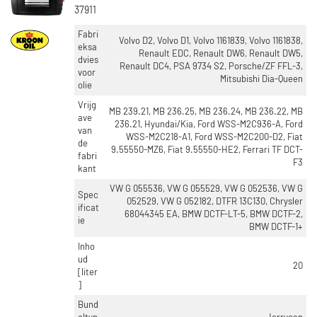
37911
NETDIEPTE [MM]
Fabri
Volvo D2, Volvo D1, Volvo 1161839, Volvo 1161838,
34 (7)
eksa
Renault EDC, Renault DW6, Renault DW5,
dvies
42 (7)
Renault DC4, PSA 9734 S2, Porsche/ZF FFL-3,
voor
Mitsubishi Dia-Queen
32 (4)
olie
24 (3)
Vrijg
MB 239.21, MB 236.25, MB 236.24, MB 236.22, MB
ave
40 (3)
236.21, Hyundai/Kia, Ford WSS-M2C936-A, Ford
van
WSS-M2C218-A1, Ford WSS-M2C200-D2, Fiat
Toon meer
de
9.55550-MZ6, Fiat 9.55550-HE2, Ferrari TF DCT-
fabri
F3
kant
NETLENGTE [MM]
VW G 055536, VW G 055529, VW G 052536, VW G
Spec
650 (5)
052529, VW G 052182, DTFR 13C130, Chrysler
ificat
68044345 EA, BMW DCTF-LT-5, BMW DCTF-2,
672 (5)
ie
BMW DCTF-1+
520 (4)
Inho
530 (3)
ud
20
[liter
532 (3)
]
Toon meer
Bund