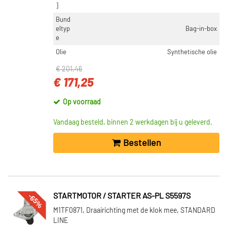
]
Bund
eltyp
Bag-in-box
e
Olie
Synthetische olie
€ 201,46
€ 171,25
Op voorraad
Vandaag besteld, binnen 2 werkdagen bij u geleverd.
Bestellen
-65%
STARTMOTOR / STARTER AS-PL S5597S
M1TF0871, Draairichting met de klok mee, STANDARD
LINE