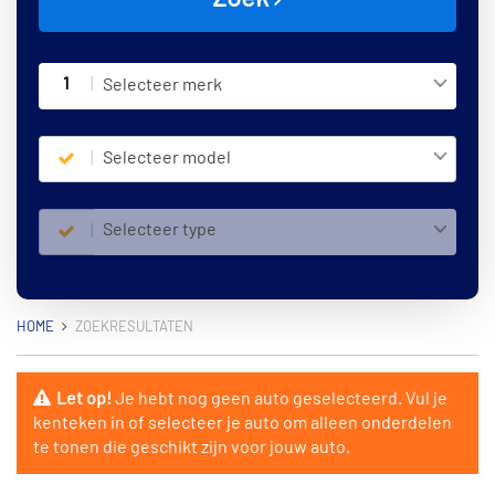
1
Selecteer merk
Selecteer model
Selecteer type
HOME
ZOEKRESULTATEN
Let op!
Je hebt nog geen auto geselecteerd. Vul je
kenteken in of selecteer je auto om alleen onderdelen
te tonen die geschikt zijn voor jouw auto.