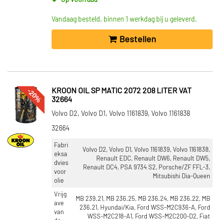
Op voorraad
Vandaag besteld, binnen 1 werkdag bij u geleverd.
Bestellen
-20%
KROON OIL SP MATIC 2072 208 LITER VAT
32664
Volvo D2, Volvo D1, Volvo 1161839, Volvo 1161838
32664
Fabri
Volvo D2, Volvo D1, Volvo 1161839, Volvo 1161838,
eksa
Renault EDC, Renault DW6, Renault DW5,
dvies
Renault DC4, PSA 9734 S2, Porsche/ZF FFL-3,
voor
Mitsubishi Dia-Queen
olie
Vrijg
MB 239.21, MB 236.25, MB 236.24, MB 236.22, MB
ave
236.21, Hyundai/Kia, Ford WSS-M2C936-A, Ford
van
WSS-M2C218-A1, Ford WSS-M2C200-D2, Fiat