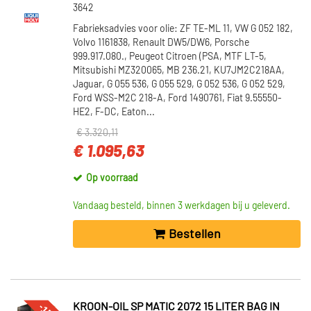
3642
Fabrieksadvies voor olie: ZF TE-ML 11, VW G 052 182,
Volvo 1161838, Renault DW5/DW6, Porsche
999.917.080., Peugeot Citroen (PSA, MTF LT-5,
Mitsubishi MZ320065, MB 236.21, KU7JM2C218AA,
Jaguar, G 055 536, G 055 529, G 052 536, G 052 529,
Ford WSS-M2C 218-A, Ford 1490761, Fiat 9.55550-
HE2, F-DC, Eaton...
€ 3.320,11
€ 1.095,63
Op voorraad
Vandaag besteld, binnen 3 werkdagen bij u geleverd.
Bestellen
KROON-OIL SP MATIC 2072 15 LITER BAG IN