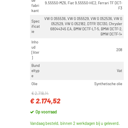
de
9.55550-MZ6, Fiat 9.55550-HE2, Ferrari TF DCT-
fabri
F3
kant
VW G 055536, VW G 055529, VW G 052536, VW G
Spec
052529, VW G 052182, DTFR 13C130, Chrysler
ificat
68044345 EA, BMW DCTF-LT-5, BMW DCTF-2,
ie
BMW DCTF-1+
Inho
ud
208
[liter
]
Bund
eltyp
Vat
e
Olie
Synthetische olie
€ 2.718,14
€ 2.174,52
Op voorraad
Vandaag besteld, binnen 2 werkdagen bij u geleverd.