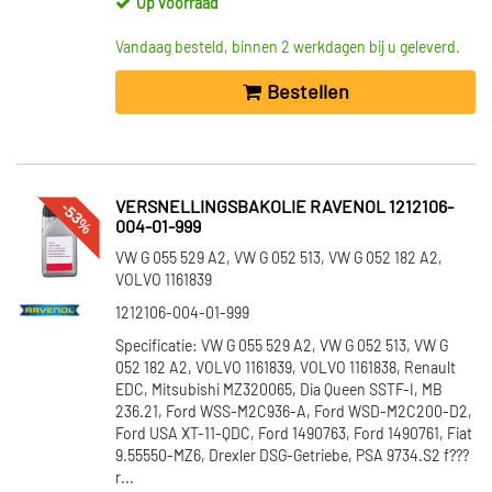
Op voorraad
Vandaag besteld, binnen 2 werkdagen bij u geleverd.
Bestellen
-53%
VERSNELLINGSBAKOLIE RAVENOL 1212106-
004-01-999
VW G 055 529 A2, VW G 052 513, VW G 052 182 A2,
VOLVO 1161839
1212106-004-01-999
Specificatie: VW G 055 529 A2, VW G 052 513, VW G
052 182 A2, VOLVO 1161839, VOLVO 1161838, Renault
EDC, Mitsubishi MZ320065, Dia Queen SSTF-I, MB
236.21, Ford WSS-M2C936-A, Ford WSD-M2C200-D2,
Ford USA XT-11-QDC, Ford 1490763, Ford 1490761, Fiat
9.55550-MZ6, Drexler DSG-Getriebe, PSA 9734.S2 f???
r...