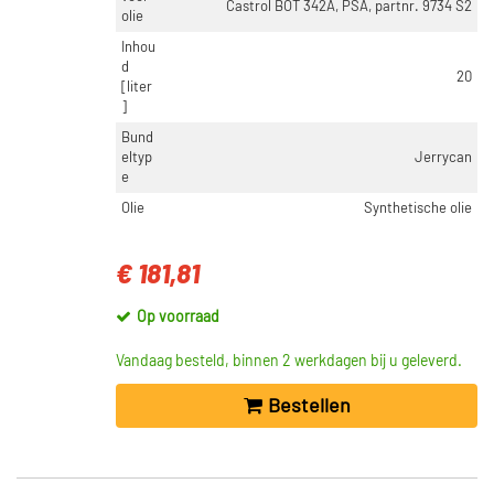
Castrol BOT 342A, PSA, partnr. 9734 S2
olie
Inhou
d
20
[liter
]
Bund
eltyp
Jerrycan
e
Olie
Synthetische olie
€ 181,81
Op voorraad
Vandaag besteld, binnen 2 werkdagen bij u geleverd.
Bestellen