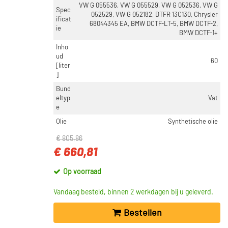
VW G 055536, VW G 055529, VW G 052536, VW G
Spec
052529, VW G 052182, DTFR 13C130, Chrysler
ificat
68044345 EA, BMW DCTF-LT-5, BMW DCTF-2,
ie
BMW DCTF-1+
Inho
ud
60
[liter
]
Bund
eltyp
Vat
e
Olie
Synthetische olie
€ 805,86
€ 660,81
Op voorraad
Vandaag besteld, binnen 2 werkdagen bij u geleverd.
Bestellen