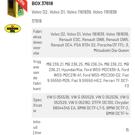
-15%
BOX 37618
Volvo D2, Volvo D1, Volvo 1161839, Volvo 1161838
37618
Fabri
Volvo D2, Volvo D1, Volvo 1161839, Volvo 1161838,
eksa
Renault EDC, Renault DW6, Renault DW5,
dvies
Renault DC4, PSA 9734 S2, Porsche/ZF FFL-3,
voor
Mitsubishi Dia-Queen
olie
Vrijg
MB 239.21, MB 236.25, MB 236.24, MB 236.22, MB
ave
236.21, Hyundai/Kia, Ford WSS-M2C936-A, Ford
van
WSS-M2C218-A1, Ford WSS-M2C200-D2, Fiat
de
9.55550-MZ6, Fiat 9.55550-HE2, Ferrari TF DCT-
fabri
F3
kant
VW G 055536, VW G 055529, VW G 052536, VW G
Spec
052529, VW G 052182, DTFR 13C130, Chrysler
ificat
68044345 EA, BMW DCTF-LT-5, BMW DCTF-2,
ie
BMW DCTF-1+
Inho
ud
15
[liter