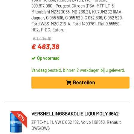
Volvo 1161838, Renault DW5/DW6, Porsche
999.917.080., Peugeot Citroen (PSA, MTF LT-5,
Mitsubishi MZ320065, MB 236.21, KU7JM2C218AA,
Jaguar, G 055 536, G 055 529, G 052 536, G 052 529,
Ford WSS-M2C 218-A, Ford 1490761, Fiat 9.55550-
HE2, F-DC, Eaton...
€ 1.404,19
€ 463,38
Op voorraad
Vandaag besteld, binnen 2 werkdagen bij u geleverd.
Bestellen
-67%
VERSNELLINGSBAKOLIE LIQUI MOLY 3642
ZF TE-ML 11, VW G 052 182, Volvo 1161838, Renault
DW5/DW6