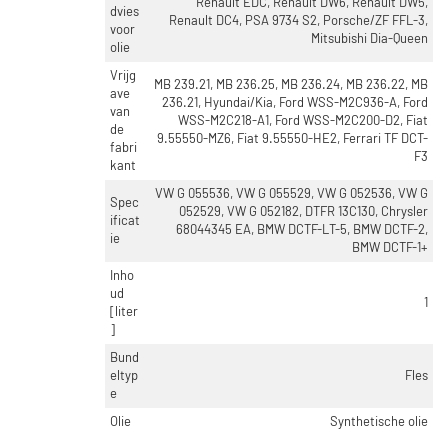
Renault EDC, Renault DW6, Renault DW5,
dvies
Renault DC4, PSA 9734 S2, Porsche/ZF FFL-3,
voor
Mitsubishi Dia-Queen
olie
Vrijg
MB 239.21, MB 236.25, MB 236.24, MB 236.22, MB
ave
236.21, Hyundai/Kia, Ford WSS-M2C936-A, Ford
van
WSS-M2C218-A1, Ford WSS-M2C200-D2, Fiat
de
9.55550-MZ6, Fiat 9.55550-HE2, Ferrari TF DCT-
fabri
F3
kant
VW G 055536, VW G 055529, VW G 052536, VW G
Spec
052529, VW G 052182, DTFR 13C130, Chrysler
ificat
68044345 EA, BMW DCTF-LT-5, BMW DCTF-2,
ie
BMW DCTF-1+
Inho
ud
1
[liter
]
Bund
eltyp
Fles
e
Olie
Synthetische olie