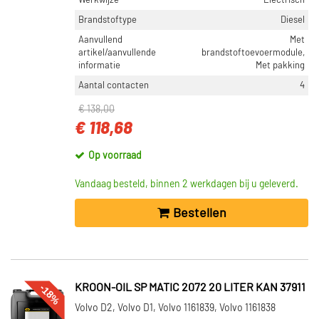
ONDERDEELMERK
Werkwijze
Electrisch
AS-PL (1)
Brandstoftype
Diesel
Aanvullend
Met
Van Wezel (2)
artikel/aanvullende
brandstoftoevoermodule,
informatie
Met pakking
Kroon Oil (6)
Aantal contacten
4
Nissens (5)
€ 138,00
Febi Bilstein (3)
€ 118,68
Toon meer
Op voorraad
Vandaag besteld, binnen 2 werkdagen bij u geleverd.
INHOUD [LITER]
1 (10)
Bestellen
20 (6)
5 (6)
60 (6)
208 (2)
-18%
KROON-OIL SP MATIC 2072 20 LITER KAN 37911
Toon meer
Volvo D2, Volvo D1, Volvo 1161839, Volvo 1161838