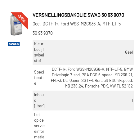
-34%
VERSNELLINGSBAKOLIE SWAG 30 93 9070
Geel, DCTF-1+, Ford WSS-M2C936-A, MTF-LT-5
30 93 9070
Kleur
bedijf
Geel
svloei
stof
DCTF-1+, Ford WSS-M2C936-A, MTF-LT-5, BMW
Speci
Drivelogic 7-spd, PSA DCS 6-speed, MB 236.21,
ficati
FFL-3, Dia Queen SSTF-I, Renault EDC 6-speed,
e
MB 236.24, Porsche PDK, VW TL 52 182
Inhou
d
1
[liter]
Let
op de
servic
einfor
matie