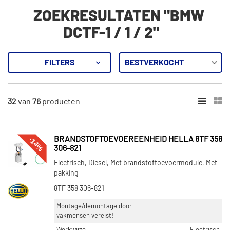
ZOEKRESULTATEN "BMW
DCTF-1 / 1 / 2"
FILTERS
76
Resultaten
32
van
76
producten
×
CATEGORIEËN
Versnellingsbakolie (38)
-14%
BRANDSTOFTOEVOEREENHEID HELLA 8TF 358
Radiateur (31)
306-821
Cardan olie (Differentieel) (16)
Electrisch, Diesel, Met brandstoftoevoermodule, Met
Smeermiddelen (16)
pakking
Brandstof toevoermodule (5)
8TF 358 306-821
Toon meer
Montage/demontage door
vakmensen vereist!