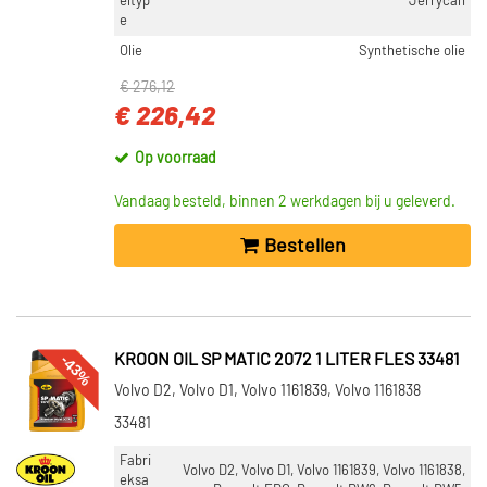
eltyp
Jerrycan
e
NETBREEDTE [MM]
Olie
Synthetische olie
470 (4)
488 (4)
€ 276,12
€ 226,42
435 (3)
427 (2)
Op voorraad
439 (2)
Vandaag besteld, binnen 2 werkdagen bij u geleverd.
Toon meer
Bestellen
VOORRAAD
Op voorraad (44)
Niet op voorraad (32)
-43%
KROON OIL SP MATIC 2072 1 LITER FLES 33481
Volvo D2, Volvo D1, Volvo 1161839, Volvo 1161838
33481
Fabri
Volvo D2, Volvo D1, Volvo 1161839, Volvo 1161838,
eksa