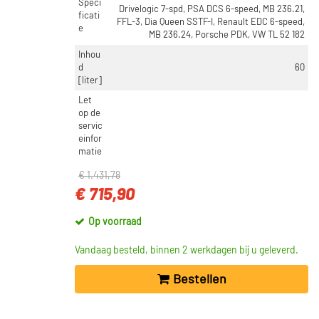
Speci
Drivelogic 7-spd, PSA DCS 6-speed, MB 236.21,
ficati
FFL-3, Dia Queen SSTF-I, Renault EDC 6-speed,
e
MB 236.24, Porsche PDK, VW TL 52 182
Inhou
d
60
[liter]
Let
op de
servic
einfor
matie
€ 1.431,78
€ 715,90
Op voorraad
Vandaag besteld, binnen 2 werkdagen bij u geleverd.
Bestellen