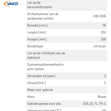
Let op de
serviceinformatie
Artikelnummer van de
V99-1005
aanbevolen artikel
Breedte [mm]
115
Lengte [mm]
230
Hoogte [mm]
258
Bundeltype
Jerrycan
Let op de richtlijnen van de
fabrikant
Systeemvulhoeveelheid in
acht nemen
Vervangen na [jaar]
2
Inhoud [liter]
5
Klaar voor gebruik
Kleur
Blauw
Fabrieksadvies voor olie
325.20, TL 774 C
Temperatuurbereik [°C]
-20