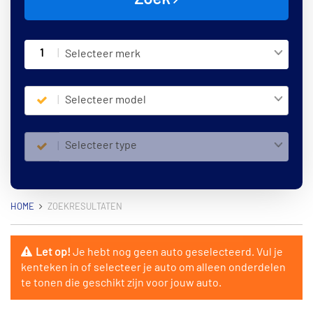
1
Selecteer merk
Selecteer model
Selecteer type
HOME
ZOEKRESULTATEN
Let op!
Je hebt nog geen auto geselecteerd. Vul je
kenteken in of selecteer je auto om alleen onderdelen
te tonen die geschikt zijn voor jouw auto.