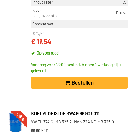
Inhoud [liter]
1,5
Dt Spare Parts (1)
Kleur
Blauw
bedijfsvloeistof
Concentraat
INHOUD [LITER]
€ 17,50
1,5 (7)
€ 11,54
5 (5)
20 (4)
Op voorraad
60 (4)
Vandaag voor 18:00 besteld, binnen 1 werkdag bij u
200 (2)
geleverd.
Toon meer
Bestellen
VOORRAAD
Niet op voorraad (15)
Op voorraad (9)
-39%
KOELVLOEISTOF SWAG 99 90 5011
VW TL 774 C, MB 325.2, MAN 324 NF, MB 325.0
99 90 5011