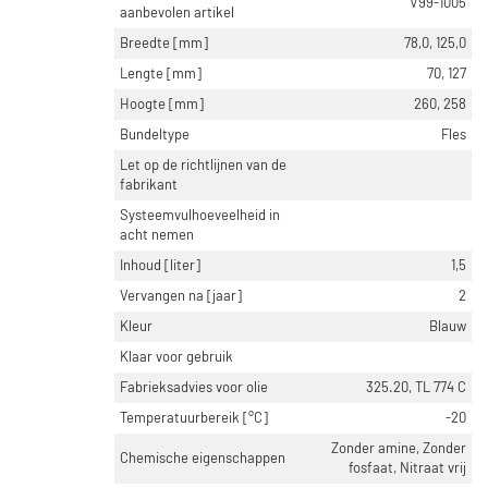
V99-1005
aanbevolen artikel
Breedte [mm]
78,0, 125,0
Lengte [mm]
70, 127
Hoogte [mm]
260, 258
Bundeltype
Fles
Let op de richtlijnen van de
fabrikant
Systeemvulhoeveelheid in
acht nemen
Inhoud [liter]
1,5
Vervangen na [jaar]
2
Kleur
Blauw
Klaar voor gebruik
Fabrieksadvies voor olie
325.20, TL 774 C
Temperatuurbereik [°C]
-20
Zonder amine, Zonder
Chemische eigenschappen
fosfaat, Nitraat vrij