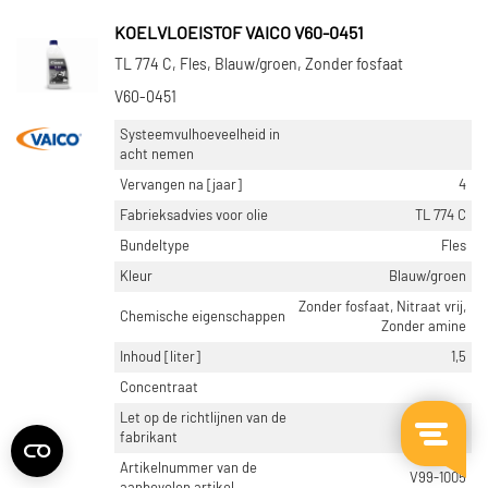
KOELVLOEISTOF VAICO V60-0451
TL 774 C, Fles, Blauw/groen, Zonder fosfaat
V60-0451
Systeemvulhoeveelheid in
acht nemen
Vervangen na [jaar]
4
Fabrieksadvies voor olie
TL 774 C
Bundeltype
Fles
Kleur
Blauw/groen
Zonder fosfaat, Nitraat vrij,
Chemische eigenschappen
Zonder amine
Inhoud [liter]
1,5
Concentraat
Let op de richtlijnen van de
fabrikant
Artikelnummer van de
V99-1005