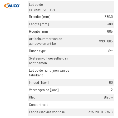
Let op de
serviceinformatie
Breedte [mm]
380,0
Lengte [mm]
380
Hoogte [mm]
605
Artikelnummer van de
V99-1005
aanbevolen artikel
Bundeltype
Vat
Systeemvulhoeveelheid in
acht nemen
Let op de richtlijnen van de
fabrikant
Inhoud [liter]
60
Vervangen na [jaar]
2
Kleur
Blauw
Concentraat
Fabrieksadvies voor olie
325.20, TL 774 C