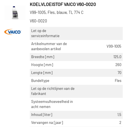
KOELVLOEISTOF VAICO V60-0020
V99-1005, Fles, blauw, TL 774 C
V60-0020
Let op de
serviceinformatie
Artikelnummer van de
V99-1005
aanbevolen artikel
Breedte [mm]
125,0
Hoogte [mm]
260
Lengte [mm]
70
Bundeltype
Fles
Let op de richtlijnen van de
fabrikant
Systeemvulhoeveelheid in
acht nemen
Inhoud [liter]
1,5
Vervangen na [jaar]
2