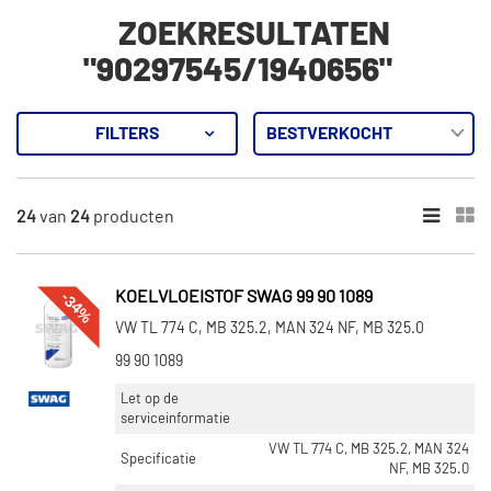
ZOEKRESULTATEN
"90297545/1940656"
FILTERS
24
Resultaten
24
van
24
producten
×
CATEGORIEËN
Koelvloeistof (23)
-34%
KOELVLOEISTOF SWAG 99 90 1089
Remschijven (1)
VW TL 774 C, MB 325.2, MAN 324 NF, MB 325.0
99 90 1089
ONDERDEELMERK
Let op de
Febi Bilstein (5)
serviceinformatie
Vaico (13)
VW TL 774 C, MB 325.2, MAN 324
Specificatie
NF, MB 325.0
Swag (5)