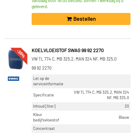
Vandaag voor 18:00 besteld, binnen 1 werkdag bij u
geleverd.
Bestellen
-38%
KOELVLOEISTOF SWAG 99 92 2270
VW TL 774 C, MB 325.2, MAN 324 NF, MB 325.0
99 92 2270
Let op de
serviceinformatie
VW TL 774 C, MB 325.2, MAN 324
Specificatie
NF, MB 325.0
Inhoud [liter]
20
Kleur
Blauw
bedijfsvloeistof
Concentraat