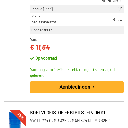
NF, MB 325.0
Inhoud [liter]
1,5
Kleur
Blauw
bedijfsvloeistof
Concentraat
Vanaf
€ 11,54
Op voorraad
Vandaag voor 13:45 besteld, morgen (zaterdag) bij u
geleverd.
Aanbiedingen
-38%
KOELVLOEISTOF FEBI BILSTEIN 05011
VW TL 774 C, MB 325.2, MAN 324 NF, MB 325.0