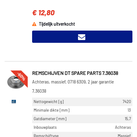
€ 12,80
Tijdelijk uitverkocht
-60%
REMSCHIJVEN DT SPARE PARTS 7.36038
Achteras, massief, 0718 6309, 2 jaar garantie
7.36038
Nettogewicht [g]
7420
Minimale dikte [mm]
13
Gatdiameter [mm]
15,7
Inbouwplaats
Achteras
Remschijftype
Massief