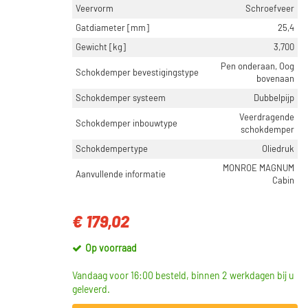
Veervorm
Schroefveer
Gatdiameter [mm]
25,4
Gewicht [kg]
3,700
Pen onderaan, Oog
Schokdemper bevestigingstype
bovenaan
Schokdemper systeem
Dubbelpijp
Veerdragende
Schokdemper inbouwtype
schokdemper
Schokdempertype
Oliedruk
MONROE MAGNUM
Aanvullende informatie
Cabin
€ 179,02
Op voorraad
Vandaag voor 16:00 besteld, binnen 2 werkdagen bij u
geleverd.