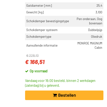
Gatdiameter [mm]
25,4
Gewicht [kg]
3,100
Pen onderaan, Oog
Schokdemper bevestigingstype
bovenaan
Schokdemper systeem
Dubbelpijp
Schokdempertype
Oliedruk
MONROE MAGNUM
Aanvullende informatie
Cabin
€ 228,10
€ 166,51
Op voorraad
Vandaag voor 16:00 besteld, binnen 2 werkdagen
(zaterdag) bij u geleverd.
Bestellen