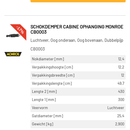
-17%
SCHOKDEMPER CABINE OPHANGING MONROE
CB0003
Luchtveer, Oog onderaan, Oog bovenaan, Dubbelpijp
CB0003
Nokdiameter [mm]
12,4
Verpakkingshoogte [cm]
12,2
Verpakkingsbreedte [cm]
12
Verpakkingslengte [cm]
49,7
Lengte 2 [mm]
430
Lengte 1 [mm]
300
Veervorm
Luchtveer
Gatdiameter [mm]
25,4
Gewicht [kg]
2,900