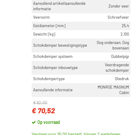
Aanvullend artikel/aanvullende
Zonder veer
informatie
Veervorm
Schroefveer
Gatdiameter [mm]
25,4
Gewicht [kg]
2,100
Oog onderaan, Oog
Schokdemper bevestigingstype
bovenaan
Schokdemper systeem
Dubbelpijp
Veerdragende
Schokdemper inbouwtype
schokdemper
Schokdempertype
Oliedruk
MONROE MAGNUM
Aanvullende informatie
Cabin
€ 82,00
€ 70,52
Op voorraad
Vandaag voor 16:00 besteld, binnen 2 werkdagen