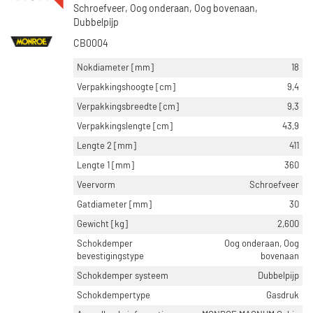
Schroefveer, Oog onderaan, Oog bovenaan,
Dubbelpijp
CB0004
Nokdiameter [mm]
18
Verpakkingshoogte [cm]
9,4
Verpakkingsbreedte [cm]
9,3
Verpakkingslengte [cm]
43,9
Lengte 2 [mm]
411
Lengte 1 [mm]
360
Veervorm
Schroefveer
Gatdiameter [mm]
30
Gewicht [kg]
2,600
Schokdemper
Oog onderaan, Oog
bevestigingstype
bovenaan
Schokdemper systeem
Dubbelpijp
Schokdempertype
Gasdruk