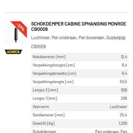
-10%
SCHOKDEMPER CABINE OPHANGING MONROE
CB0009
Luchtveer, Pen onderaan, Pen bovenaan, Dubbelpijp
CB0009
Nokdiameter [mm]
12,4
Verpakkingshoogte [cm]
6,4
Verpakkingsbreedte [cm]
6,4
Verpakkingslengte [cm]
50,5
Lengte 2 [mm]
306
Lengte 1 [mm]
206
Veervorm
Luchtveer
Gatdiameter [mm]
25,4
Gewicht [kg]
1,200
Schokdemper
Pen onderaan, Pen