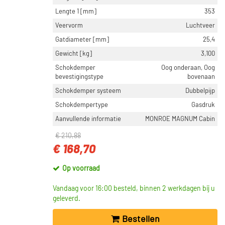
Lengte 1 [mm]
353
Veervorm
Luchtveer
Gatdiameter [mm]
25,4
Gewicht [kg]
3,100
Schokdemper
Oog onderaan, Oog
bevestigingstype
bovenaan
Schokdemper systeem
Dubbelpijp
Schokdempertype
Gasdruk
Aanvullende informatie
MONROE MAGNUM Cabin
€ 210,88
€ 168,70
Op voorraad
Vandaag voor 16:00 besteld, binnen 2 werkdagen bij u
geleverd.
Bestellen