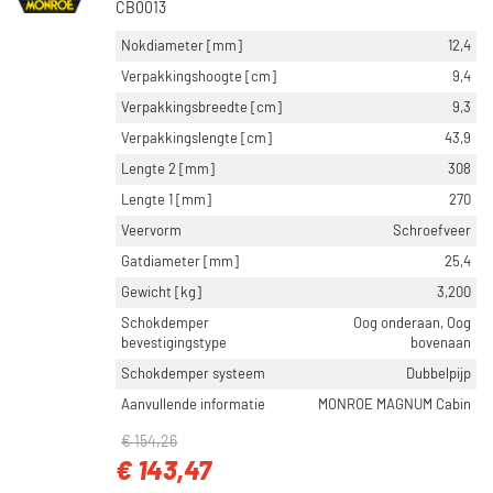
CB0013
Nokdiameter [mm]
12,4
Verpakkingshoogte [cm]
9,4
Verpakkingsbreedte [cm]
9,3
Verpakkingslengte [cm]
43,9
Lengte 2 [mm]
308
Lengte 1 [mm]
270
Veervorm
Schroefveer
Gatdiameter [mm]
25,4
Gewicht [kg]
3,200
Schokdemper
Oog onderaan, Oog
bevestigingstype
bovenaan
Schokdemper systeem
Dubbelpijp
Aanvullende informatie
MONROE MAGNUM Cabin
€ 154,26
€ 143,47