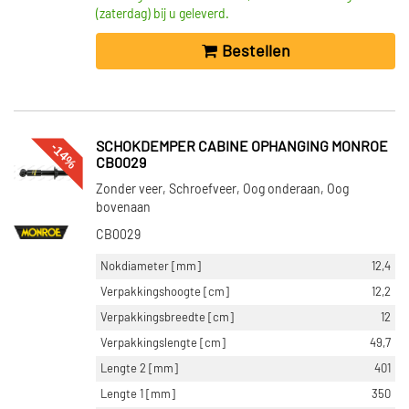
(zaterdag) bij u geleverd.
Bestellen
-14%
SCHOKDEMPER CABINE OPHANGING MONROE
CB0029
Zonder veer, Schroefveer, Oog onderaan, Oog
bovenaan
CB0029
Nokdiameter [mm]
12,4
Verpakkingshoogte [cm]
12,2
Verpakkingsbreedte [cm]
12
Verpakkingslengte [cm]
49,7
Lengte 2 [mm]
401
Lengte 1 [mm]
350