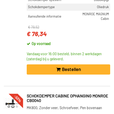
Schokdemper systeem
Dubbelpijp
Schokdempertype
Oliedruk
MONROE MAGNUM
Aanvullende informatie
Cabin
€ 79,52
€ 76,34
Op voorraad
Vandaag voor 16:00 besteld, binnen 2 werkdagen
(zaterdag) bij u geleverd.
Bestellen
-32%
SCHOKDEMPER CABINE OPHANGING MONROE
CB0040
MK800, Zonder veer, Schroefveer, Pen bovenaan