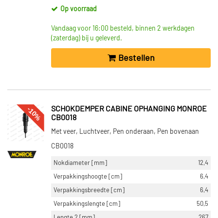
Op voorraad
Vandaag voor 16:00 besteld, binnen 2 werkdagen
(zaterdag) bij u geleverd.
Bestellen
-10%
SCHOKDEMPER CABINE OPHANGING MONROE
CB0018
Met veer, Luchtveer, Pen onderaan, Pen bovenaan
CB0018
Nokdiameter [mm]
12,4
Verpakkingshoogte [cm]
6,4
Verpakkingsbreedte [cm]
6,4
Verpakkingslengte [cm]
50,5
Lengte 2 [mm]
267