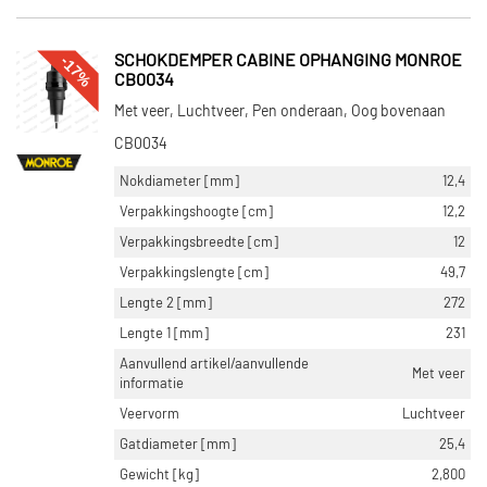
-17%
SCHOKDEMPER CABINE OPHANGING MONROE
CB0034
Met veer, Luchtveer, Pen onderaan, Oog bovenaan
CB0034
Nokdiameter [mm]
12,4
Verpakkingshoogte [cm]
12,2
Verpakkingsbreedte [cm]
12
Verpakkingslengte [cm]
49,7
Lengte 2 [mm]
272
Lengte 1 [mm]
231
Aanvullend artikel/aanvullende
Met veer
informatie
Veervorm
Luchtveer
Gatdiameter [mm]
25,4
Gewicht [kg]
2,800