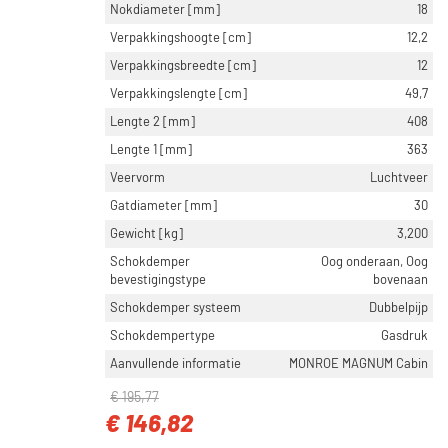
Nokdiameter [mm]
18
Verpakkingshoogte [cm]
12,2
Verpakkingsbreedte [cm]
12
Verpakkingslengte [cm]
49,7
Lengte 2 [mm]
408
Lengte 1 [mm]
363
Veervorm
Luchtveer
Gatdiameter [mm]
30
Gewicht [kg]
3,200
Schokdemper
Oog onderaan, Oog
bevestigingstype
bovenaan
Schokdemper systeem
Dubbelpijp
Schokdempertype
Gasdruk
Aanvullende informatie
MONROE MAGNUM Cabin
€ 195,77
€ 146,82