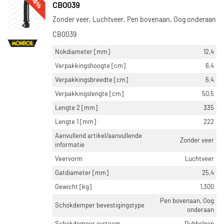
-4%
CB0039
Zonder veer, Luchtveer, Pen bovenaan, Oog onderaan
CB0039
Nokdiameter [mm]
12,4
Verpakkingshoogte [cm]
6,4
Verpakkingsbreedte [cm]
6,4
Verpakkingslengte [cm]
50,5
Lengte 2 [mm]
335
Lengte 1 [mm]
222
Aanvullend artikel/aanvullende
Zonder veer
informatie
Veervorm
Luchtveer
Gatdiameter [mm]
25,4
Gewicht [kg]
1,300
Pen bovenaan, Oog
Schokdemper bevestigingstype
onderaan