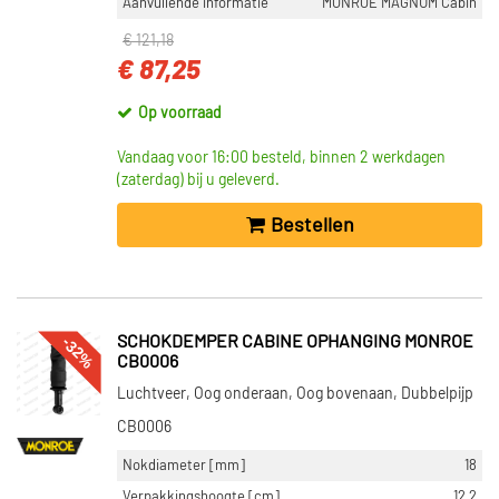
Aanvullende informatie
MONROE MAGNUM Cabin
€ 121,18
€ 87,25
Op voorraad
Vandaag voor 16:00 besteld, binnen 2 werkdagen
(zaterdag) bij u geleverd.
Bestellen
-32%
SCHOKDEMPER CABINE OPHANGING MONROE
CB0006
Luchtveer, Oog onderaan, Oog bovenaan, Dubbelpijp
CB0006
Nokdiameter [mm]
18
Verpakkingshoogte [cm]
12,2