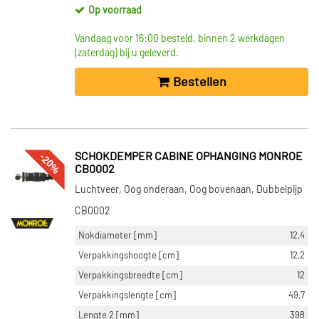
Op voorraad
Vandaag voor 16:00 besteld, binnen 2 werkdagen
(zaterdag) bij u geleverd.
Bestellen
-20%
SCHOKDEMPER CABINE OPHANGING MONROE
CB0002
Luchtveer, Oog onderaan, Oog bovenaan, Dubbelpijp
CB0002
Nokdiameter [mm]
12,4
Verpakkingshoogte [cm]
12,2
Verpakkingsbreedte [cm]
12
Verpakkingslengte [cm]
49,7
Lengte 2 [mm]
398