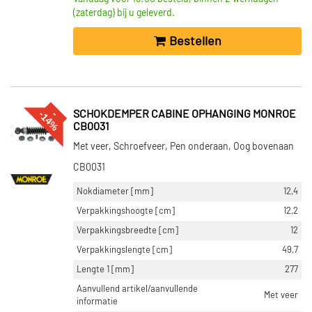
(zaterdag) bij u geleverd.
Bestellen
%
--
1
4
SCHOKDEMPER CABINE OPHANGING MONROE
CB0031
Met veer, Schroefveer, Pen onderaan, Oog bovenaan
CB0031
Nokdiameter [mm]
12,4
Verpakkingshoogte [cm]
12,2
Verpakkingsbreedte [cm]
12
Verpakkingslengte [cm]
49,7
Lengte 1 [mm]
277
Aanvullend artikel/aanvullende
Met veer
informatie