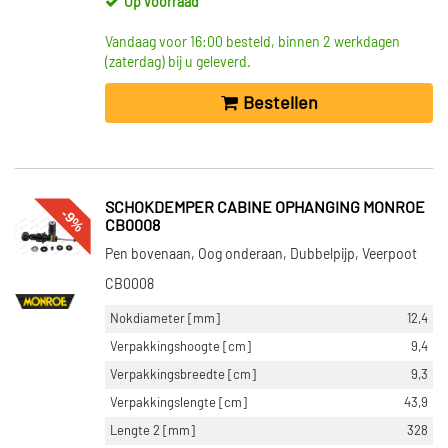
Op voorraad
Vandaag voor 16:00 besteld, binnen 2 werkdagen
(zaterdag) bij u geleverd.
Bestellen
SCHOKDEMPER CABINE OPHANGING MONROE
-9%
CB0008
Pen bovenaan, Oog onderaan, Dubbelpijp, Veerpoot
CB0008
Nokdiameter [mm]
12,4
Verpakkingshoogte [cm]
9,4
Verpakkingsbreedte [cm]
9,3
Verpakkingslengte [cm]
43,9
Lengte 2 [mm]
328