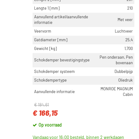
Lengte 1 [mm]
210
Aanvullend artikel/aanvullende
Met veer
informatie
Veervorm
Luchtveer
Gatdiameter [mm]
25,4
Gewicht [kg]
1,700
Pen onderaan, Pen
Schokdemper bevestigingstype
bovenaan
Schokdemper systeem
Dubbelpijp
Schokdempertype
Oliedruk
MONROE MAGNUM
Aanvullende informatie
Cabin
€ 184,61
€ 166,15
Op voorraad
Vandaag voor 16:00 besteld, binnen 2 werkdagen