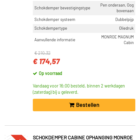
Pen onderaan, Oog
Schokdemper bevestigingstype
bovenaan
Schokdemper systeem
Dubbelpijp
Schokdempertype
Oliedruk
MONROE MAGNUM
Aanvullende informatie
Cabin
€ 210,32
€ 174,57
Op voorraad
Vandaag voor 16:00 besteld, binnen 2 werkdagen
(zaterdag) bij u geleverd.
Bestellen
SCHOKDEMPER CABINE OPHANGING MONROE