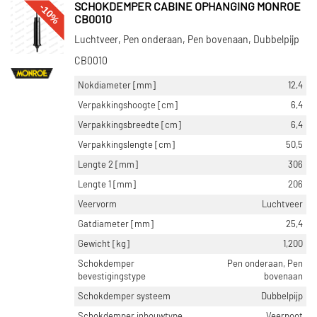
-10%
SCHOKDEMPER CABINE OPHANGING MONROE
CB0010
Luchtveer, Pen onderaan, Pen bovenaan, Dubbelpijp
CB0010
Nokdiameter [mm]
12,4
Verpakkingshoogte [cm]
6,4
Verpakkingsbreedte [cm]
6,4
Verpakkingslengte [cm]
50,5
Lengte 2 [mm]
306
Lengte 1 [mm]
206
Veervorm
Luchtveer
Gatdiameter [mm]
25,4
Gewicht [kg]
1,200
Schokdemper
Pen onderaan, Pen
bevestigingstype
bovenaan
Schokdemper systeem
Dubbelpijp
Schokdemper inbouwtype
Veerpoot