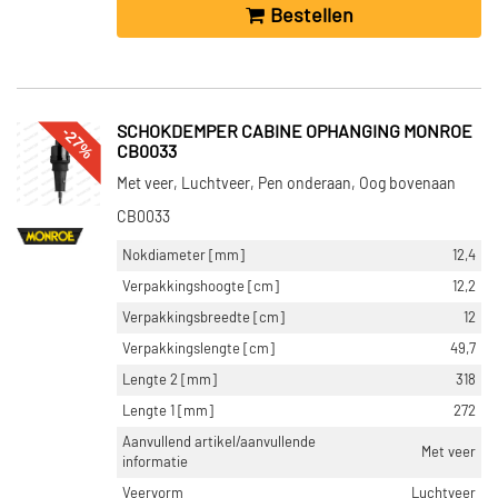
Bestellen
-27%
SCHOKDEMPER CABINE OPHANGING MONROE
CB0033
Met veer, Luchtveer, Pen onderaan, Oog bovenaan
CB0033
Nokdiameter [mm]
12,4
Verpakkingshoogte [cm]
12,2
Verpakkingsbreedte [cm]
12
Verpakkingslengte [cm]
49,7
Lengte 2 [mm]
318
Lengte 1 [mm]
272
Aanvullend artikel/aanvullende
Met veer
informatie
Veervorm
Luchtveer