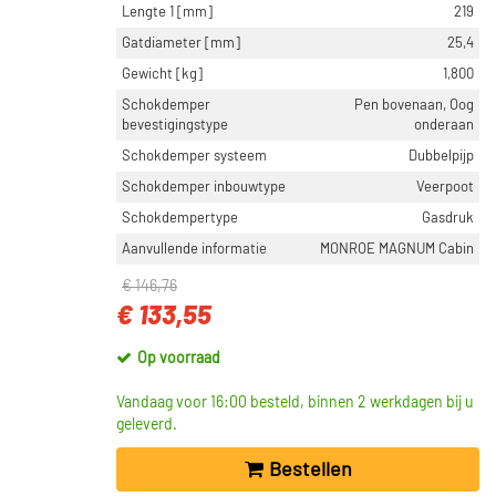
Lengte 1 [mm]
219
Gatdiameter [mm]
25,4
Gewicht [kg]
1,800
Schokdemper
Pen bovenaan, Oog
bevestigingstype
onderaan
Schokdemper systeem
Dubbelpijp
Schokdemper inbouwtype
Veerpoot
Schokdempertype
Gasdruk
Aanvullende informatie
MONROE MAGNUM Cabin
€ 146,76
€ 133,55
Op voorraad
Vandaag voor 16:00 besteld, binnen 2 werkdagen bij u
geleverd.
Bestellen