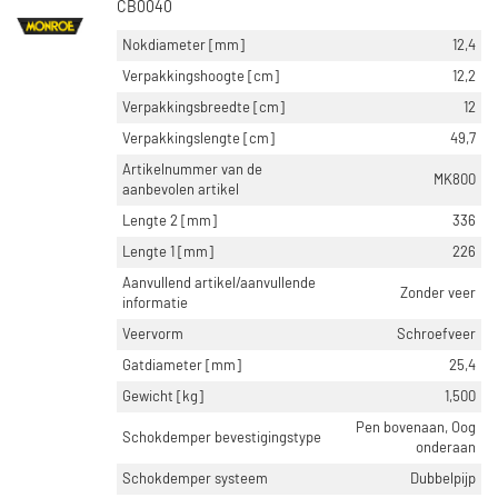
CB0040
Nokdiameter [mm]
12,4
Verpakkingshoogte [cm]
12,2
Verpakkingsbreedte [cm]
12
Verpakkingslengte [cm]
49,7
Artikelnummer van de
MK800
aanbevolen artikel
Lengte 2 [mm]
336
Lengte 1 [mm]
226
Aanvullend artikel/aanvullende
Zonder veer
informatie
Veervorm
Schroefveer
Gatdiameter [mm]
25,4
Gewicht [kg]
1,500
Pen bovenaan, Oog
Schokdemper bevestigingstype
onderaan
Schokdemper systeem
Dubbelpijp