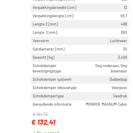
Verpakkingsbreedte [cm]
12
Verpakkingslengte [cm]
49,7
Lengte 2 [mm]
408
Lengte 1 [mm]
363
Veervorm
Luchtveer
Gatdiameter [mm]
30
Gewicht [kg]
3,400
Schokdemper
Oog onderaan, Oog
bevestigingstype
bovenaan
Schokdemper systeem
Dubbelpijp
Schokdemper inbouwtype
Veerpoot
Schokdempertype
Gasdruk
Aanvullende informatie
MONROE MAGNUM Cabin
€ 194,73
€ 132,41