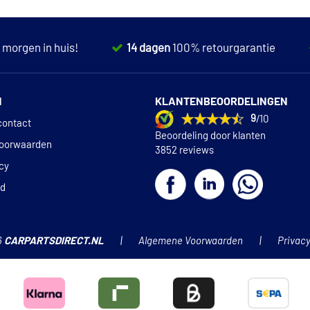
,
morgen in huis!
14 dagen
100% retourgarantie
N
KLANTENBEOORDELINGEN
9
/10
contact
Beoordeling door klanten
oorwaarden
3852 reviews
icy
id
6
CARPARTSDIRECT.NL
Algemene Voorwaarden
Privacy