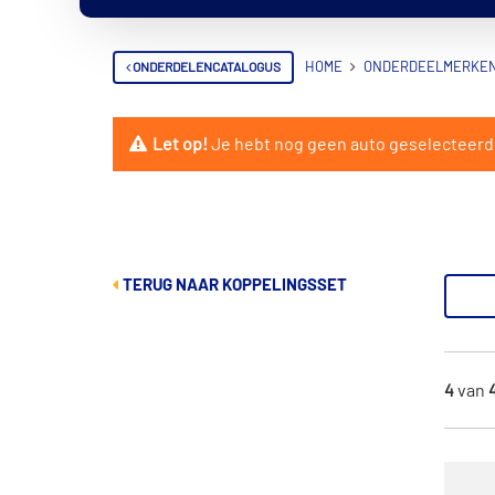
ONDERDELENCATALOGUS
HOME
ONDERDEELMERKE
Let op!
Je hebt nog geen auto geselecteerd. V
TERUG NAAR KOPPELINGSSET
4
van