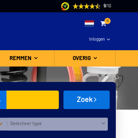
9
/
10
0
Inloggen
REMMEN
OVERIG
Zoek
L
Selecteer type