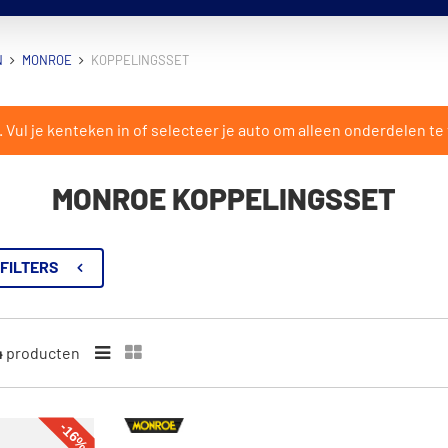
N
MONROE
KOPPELINGSSET
ul je kenteken in of selecteer je auto om alleen onderdelen te 
MONROE KOPPELINGSSET
FILTERS
4
producten
-16%