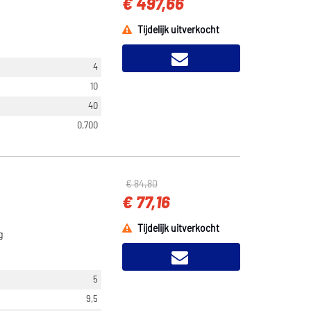
€ 497,66
Tijdelijk uitverkocht
4
10
40
0,700
€ 84,80
€ 77,16
Tijdelijk uitverkocht
g
5
9,5