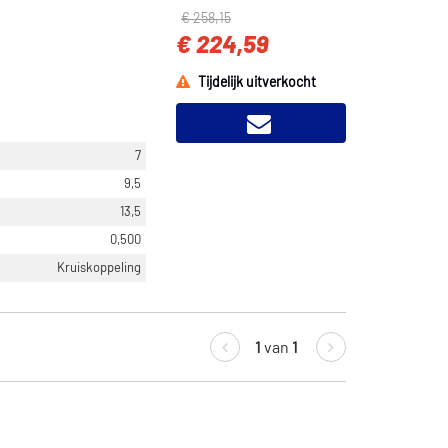
€ 258,15
€ 224,59
Tijdelijk uitverkocht
7
9,5
13,5
0,500
Kruiskoppeling
1
van
1