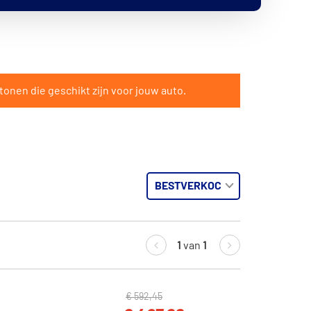
tonen die geschikt zijn voor jouw auto.
1
van
1
€ 592,45