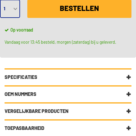
BESTELLEN
Op voorraad
Vandaag voor 13:45 besteld, morgen (zaterdag) bij u geleverd.
SPECIFICATIES
Fabrikantcode
G8109
OEM NUMMERS
Merk
Monroe
Volkswagen
VERGELIJKBARE PRODUCTEN
Volkswagen
6C0413031AH
Categorie
Schokdemper
Volkswagen
6C0413031AJ
TOEPASBAARHEID
Bekijk meer
Monroe Schokdemper
Abakus 232-01-031
Volkswagen
6C0413031AM
Volkswagen
6R0 413 031 AJ