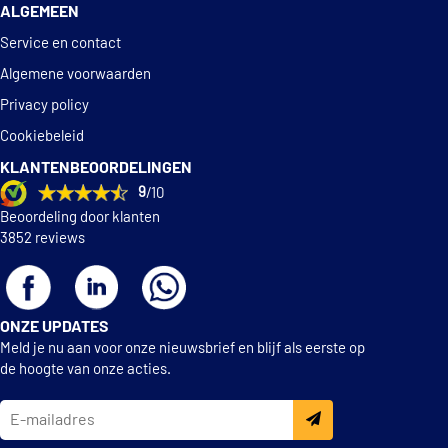
354324070000
ALGEMEEN
Service en contact
€ 44,79
Magnum Technology
AGT014MT
Algemene voorwaarden
Privacy policy
Mapco 40820
Cookiebeleid
KLANTENBEOORDELINGEN
€ 48,80
Maxgear 11-0436
9
/10
Beoordeling door klanten
€ 74,31
Meyle 126 623 0014
3852 reviews
Monroe 742036SP
ONZE UPDATES
€ 106,78
Monroe 742044SP
Meld je nu aan voor onze nieuwsbrief en blijf als eerste op
de hoogte van onze acties.
€ 76,67
Monroe G8109
NK 65473370