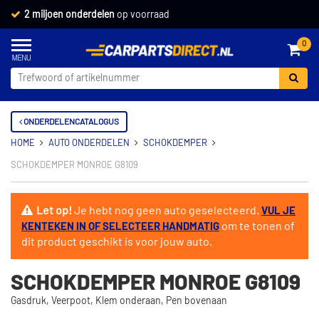
2 miljoen onderdelen
op voorraad
0
ONDERDELENCATALOGUS
HOME
AUTO ONDERDELEN
SCHOKDEMPER
SCHOKDEMPER MONROE G8109
Let op!
Je hebt nog geen auto geselecteerd.
VUL JE
om te tonen of
KENTEKEN IN OF SELECTEER HANDMATIG
dit product geschikt is voor jouw auto.
SCHOKDEMPER MONROE G8109
Gasdruk, Veerpoot, Klem onderaan, Pen bovenaan