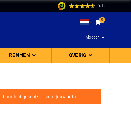
9
/
10
0
Inloggen
REMMEN
OVERIG
it product geschikt is voor jouw auto.