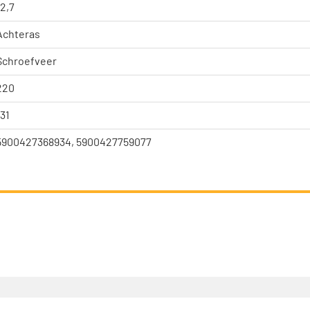
12,7
Achteras
Schroefveer
220
131
5900427368934, 5900427759077