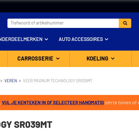
NDERDEELMERKEN
AUTO ACCESSOIRES
CARROSSERIE
KOELING
VEREN
VEER MAGNUM TECHNOLOGY SR039MT
.
om te tonen of d
VUL JE KENTEKEN IN OF SELECTEER HANDMATIG
GY SR039MT