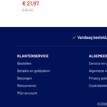
€ 21,67
€ 60,20
Vandaag besteld
KLANTENSERVICE
ALGEMEE
Bestellen
Service en 
Betalen en geldzaken
Algemene v
Bezorgen
Privacy pol
Retourneren
Cookiebele
Mijn account
©202