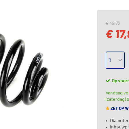
€ 49,76
€ 17,
Op voor
Vandaag vo
(zaterdag) b
ZET OP 
Diameter
Inbouwpl