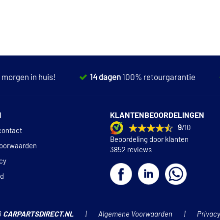
,
morgen in huis!
14 dagen
100% retourgarantie
N
KLANTENBEOORDELINGEN
9
/10
contact
Beoordeling door klanten
oorwaarden
3852 reviews
icy
id
6
CARPARTSDIRECT.NL
Algemene Voorwaarden
Privacy