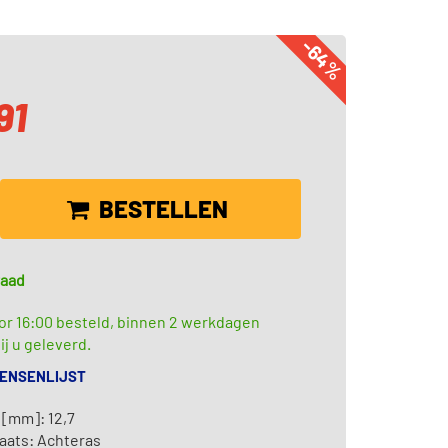
-64%
91
BESTELLEN
raad
or 16:00 besteld, binnen 2 werkdagen
ij u geleverd.
WENSENLIJST
 [mm]: 12,7
aats: Achteras