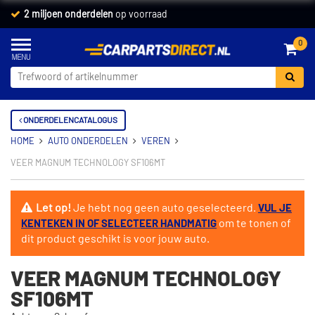
2 miljoen onderdelen
op voorraad
0
ONDERDELENCATALOGUS
HOME
AUTO ONDERDELEN
VEREN
VEER MAGNUM TECHNOLOGY SF106MT
Let op!
Je hebt nog geen auto geselecteerd.
VUL JE
om te tonen of
KENTEKEN IN OF SELECTEER HANDMATIG
dit product geschikt is voor jouw auto.
VEER MAGNUM TECHNOLOGY
SF106MT