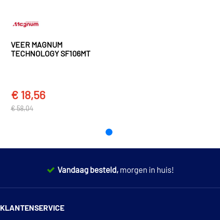
VEER MAGNUM
TECHNOLOGY SF106MT
€ 18,56
€ 58,04
Vandaag besteld,
morgen in huis!
14 dagen
100% retourgarantie
KLANTENSERVICE
Deskundig
advies