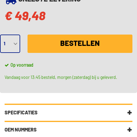
€ 49,48
BESTELLEN
Op voorraad
Vandaag voor 13:45 besteld, morgen (zaterdag) bij u geleverd.
SPECIFICATIES
Fabrikantcode
500 0742 10
OEM NUMMERS