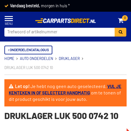
Vandaag besteld,
morgen in huis *
0
ONDERDELENCATALOGUS
HOME
AUTO ONDERDELEN
DRUKLAGER
DRUKLAGER LUK 500 0742 10
Let op!
Je hebt nog geen auto geselecteerd.
VUL JE
om te tonen of
KENTEKEN IN OF SELECTEER HANDMATIG
dit product geschikt is voor jouw auto.
DRUKLAGER LUK 500 0742 10