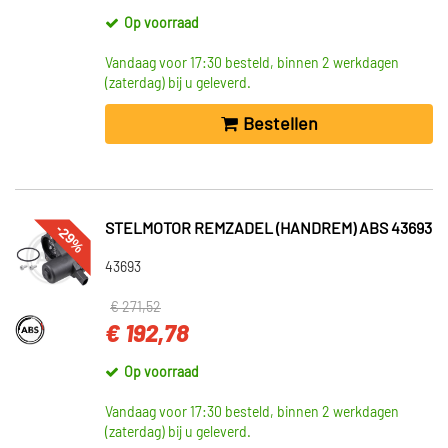
Toon meer
Op voorraad
CATEGORIEËN
Vandaag voor 17:30 besteld, binnen 2 werkdagen
Stelmotor remzadel (handrem) (368)
(zaterdag) bij u geleverd.
Schakelaar handrem waarschuwingslicht (7)
Bestellen
Handremgrepen/-covers (5)
Schakelaar (3)
Deurcontact schakelaar (1)
Toon meer
-29%
STELMOTOR REMZADEL (HANDREM) ABS 43693
43693
VOORRAAD
Niet op voorraad (244)
€ 271,52
Op voorraad (136)
€ 192,78
Op voorraad
Vandaag voor 17:30 besteld, binnen 2 werkdagen
(zaterdag) bij u geleverd.