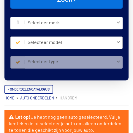
1
Selecteer merk
Selecteer model
Selecteer type
ONDERDELENCATALOGUS
HOME
AUTO ONDERDELEN
HANDREM
Let op!
Je hebt nog geen auto geselecteerd. Vul je
kenteken in of selecteer je auto om alleen onderdelen
te tonen die geschikt zijn voor jouw auto.