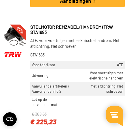
Aanbiedingen
-27%
STELMOTOR REMZADEL (HANDREM) TRW
STA1683
ATE, voor voertuigen met elektrische handrem, Met
afdichtring, Met schroeven
STA1683
Voor fabrikant
ATE
Voor voertuigen met
Uitvoering
elektrische handrem
Aanvullende artikelen /
Met afdichtring, Met
Aanvullende info 2
schroeven
Let op de
serviceinformatie
€ 308,53
€ 225,23