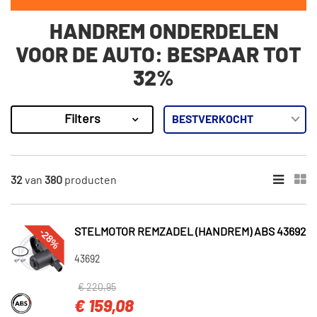
HANDREM ONDERDELEN
VOOR DE AUTO: BESPAAR TOT
32%
Filters
380
Resultaten
×
MERKEN
32
van
380
producten
Febi Bilstein (17)
Ackoja (8)
-28%
STELMOTOR REMZADEL (HANDREM) ABS 43692
Wabco (1)
43692
Trucktec Automotive (1)
€ 220,95
Autofren Seinsa (17)
€ 159,08