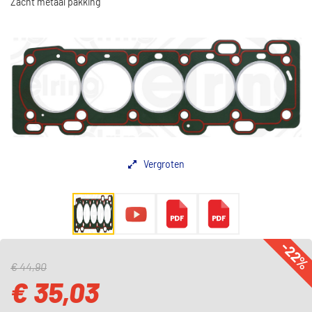
Zacht metaal pakking
Vergroten
-22
€ 44,90
€ 35,03