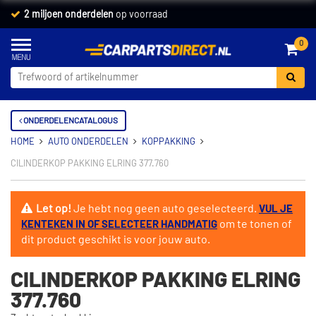
2 miljoen onderdelen
op voorraad
0
ONDERDELENCATALOGUS
HOME
AUTO ONDERDELEN
KOPPAKKING
CILINDERKOP PAKKING ELRING 377.760
Let op!
Je hebt nog geen auto geselecteerd.
VUL JE
om te tonen of
KENTEKEN IN OF SELECTEER HANDMATIG
dit product geschikt is voor jouw auto.
CILINDERKOP PAKKING ELRING
377.760