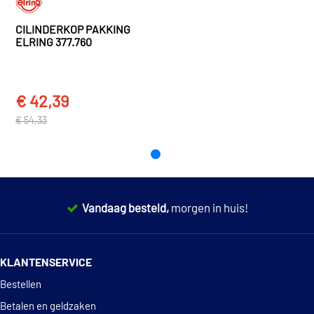
Volvo
S70
S70 (874) (1996 - 2000)
CILINDERKOP PAKKING
ELRING 377.760
Volvo
S80
S80 I (184) (1998 - 2008)
€ 42,39
TOON MEER
€ 54,33
Vandaag besteld,
morgen in huis!
14 dagen
100% retourgarantie
KLANTENSERVICE
Deskundig
advies
Bestellen
Betalen en geldzaken