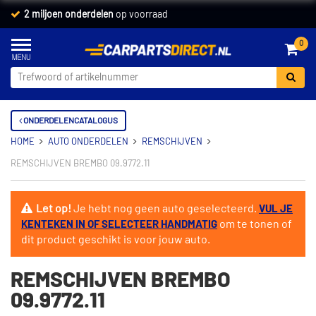
2 miljoen onderdelen
op voorraad
0
ONDERDELENCATALOGUS
HOME
AUTO ONDERDELEN
REMSCHIJVEN
REMSCHIJVEN BREMBO 09.9772.11
Let op!
Je hebt nog geen auto geselecteerd.
VUL JE
om te tonen of
KENTEKEN IN OF SELECTEER HANDMATIG
dit product geschikt is voor jouw auto.
REMSCHIJVEN BREMBO
09.9772.11