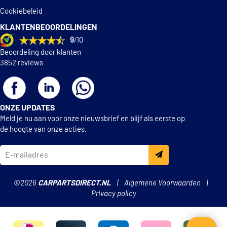
Magneti Marelli
Cookiebeleid
361302040126
KLANTENBEOORDELINGEN
9
/10
Magneti Marelli
Beoordeling door klanten
361302040679
3852 reviews
€ 51,82
Maxgear 19-1044
ONZE UPDATES
Maxgear 19-1044MAX
Meld je nu aan voor onze nieuwsbrief en blijf als eerste op
de hoogte van onze acties.
Maxgear 19-1044SPORT
€ 52,60
Meyle 115 521 1094
©2026
CARPARTSDIRECT.NL
Algemene Voorwaarden
€ 96,30
Meyle 183 521 1094/PD
Privacy policy
Mintex MDC1706