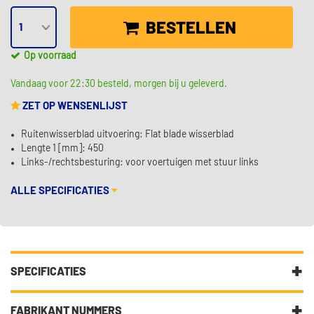
BESTELLEN
Op voorraad
Vandaag voor 22:30 besteld, morgen bij u geleverd.
ZET OP WENSENLIJST
Ruitenwisserblad uitvoering: Flat blade wisserblad
Lengte 1 [mm]: 450
Links-/rechtsbesturing: voor voertuigen met stuur links
ALLE SPECIFICATIES
SPECIFICATIES
Fabrikantcode
3 397 008 933
FABRIKANT NUMMERS