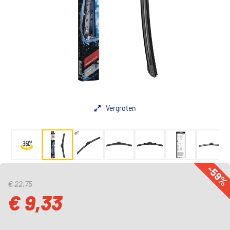
Vergroten
-59
€ 22,75
€ 9,33