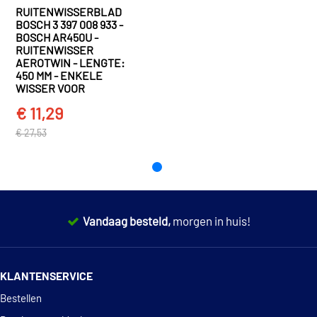
TACUMA MPV (U100) (2005 - 2000)
RUITENWISSERBLAD
Valeo Compact 583906
BOSCH 3 397 008 933 -
Chevrolet
Tacuma
BOSCH AR450U -
TACUMA MPV (U100) (2005 - 2000)
RUITENWISSER
€ 14,82
Valeo 574726
AEROTWIN - LENGTE:
450 MM - ENKELE
TOON MEER
WISSER VOOR
€ 7,51
Valeo 578572
€ 11,29
€ 27,53
Vandaag besteld,
morgen in huis!
14 dagen
100% retourgarantie
KLANTENSERVICE
Deskundig
advies
Bestellen