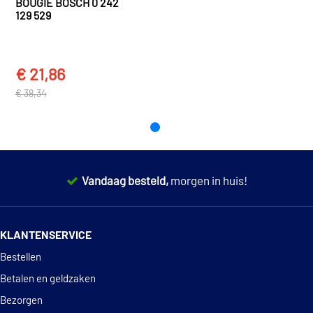
BOUGIE BOSCH 0 242
Renault
22 40 1JD 01B
un
129 529
MICRA III (K12) (2002 - 2011)
TOON
MEER
TOON MEER
€ 21,86
€ 38,34
Vandaag besteld,
morgen in huis!
14 dagen
100% retourgarantie
KLANTENSERVICE
Deskundig
advies
Bestellen
Betalen en geldzaken
Bezorgen