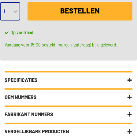
BESTELLEN
Op voorraad
Vandaag voor 15:00 besteld, morgen (zaterdag) bij u geleverd.
SPECIFICATIES
Fabrikantcode
0 242 129 529
OEM NUMMERS
Merk
Bosch
Citroën
FABRIKANT NUMMERS
Citroën
16 115 481 80
Categorie
Bougie
Peugeot
96339
VERGELIJKBARE PRODUCTEN
Bekijk meer
Bosch Bougie
Peugeot
16 115 481 80