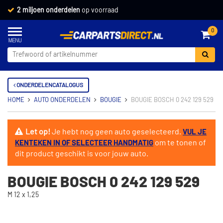
2 miljoen onderdelen
op voorraad
0
ONDERDELENCATALOGUS
HOME
AUTO ONDERDELEN
BOUGIE
BOUGIE BOSCH 0 242 129 529
Let op!
Je hebt nog geen auto geselecteerd.
VUL JE
om te tonen of
KENTEKEN IN OF SELECTEER HANDMATIG
dit product geschikt is voor jouw auto.
BOUGIE BOSCH 0 242 129 529
M 12 x 1,25