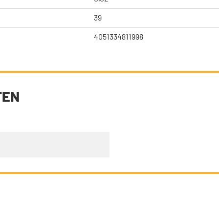
39
4051334811998
TEN