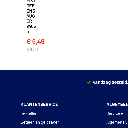
EIST
OFFL
ENS
AUG
ER
8465
5
€ 6,49
€ 16,21
Vandaag besteld
KLANTENSERVICE
ALGEMEE
Bestellen
Service en 
Betalen en geldzaken
Algemene v