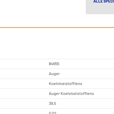
ALLE SPECI
84655
Auger
Koelvloeistofflens
Auger Koelvloeistofflens
39,5
0,02