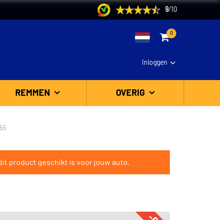
9
/
10
0
Inloggen
REMMEN
OVERIG
55
it product geschikt is voor jouw auto.