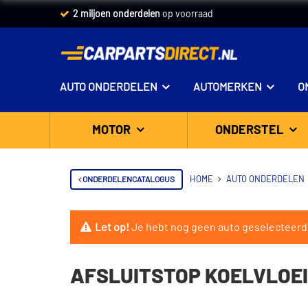
2 miljoen onderdelen
op voorraad
AUTO ONDERDELEN
AUTOMERKEN
O
MOTOR
ONDERSTEL
ONDERDELENCATALOGUS
HOME
AUTO ONDERDELEN
Let op!
Je hebt nog geen auto geselecteerd
AFSLUITSTOP KOELVLOE