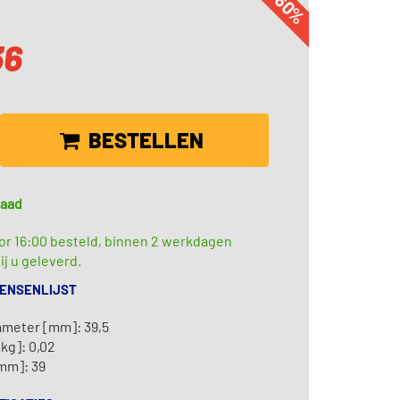
-60%
36
BESTELLEN
raad
or 16:00 besteld, binnen 2 werkdagen
ij u geleverd.
WENSENLIJST
ameter [mm]: 39,5
kg]: 0,02
mm]: 39