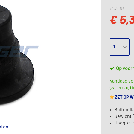
€ 13,39
€ 5,
Op voor
Vandaag vo
(zaterdag) b
ZET OP 
Buitendi
Gewicht [
Hoogte [
oten