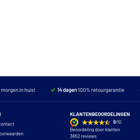
,
morgen in huis!
14 dagen
100% retourgarantie
N
KLANTENBEOORDELINGEN
9
/10
contact
Beoordeling door klanten
oorwaarden
3852 reviews