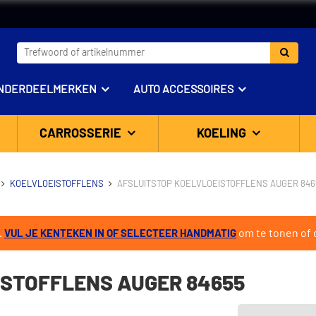
NDERDEELMERKEN
AUTO ACCESSOIRES
CARROSSERIE
KOELING
KOELVLOEISTOFFLENS
AFSLUITSTOP KOELVLOEISTOFFLENS AUGER 846
.
om te tonen of d
VUL JE KENTEKEN IN OF SELECTEER HANDMATIG
ISTOFFLENS AUGER 84655