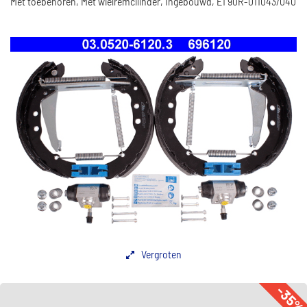
Met toebehoren, Met wielremcilinder, Ingebouwd, E1 90R-011043/040
Vergroten
-35