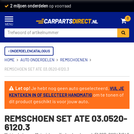
2 miljoen onderdelen
op voorraad
0
ONDERDELENCATALOGUS
HOME
AUTO ONDERDELEN
REMSCHOENEN
REMSCHOEN SET ATE 03.0520-6120.3
Let op!
Je hebt nog geen auto geselecteerd.
VUL JE
om te tonen of
KENTEKEN IN OF SELECTEER HANDMATIG
dit product geschikt is voor jouw auto.
REMSCHOEN SET ATE 03.0520-
6120.3